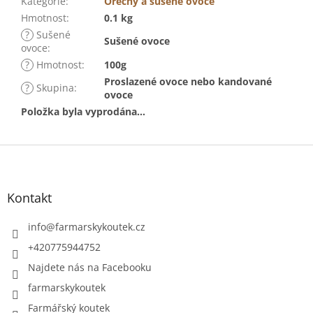
Kategorie
:
Ořechy a sušené ovoce
Hmotnost
:
0.1 kg
?
Sušené
Sušené ovoce
ovoce
:
?
Hmotnost
:
100g
Proslazené ovoce nebo kandované
?
Skupina
:
ovoce
Položka byla vyprodána…
Z
á
p
a
Kontakt
t
í
info
@
farmarskykoutek.cz
+420775944752
Najdete nás na Facebooku
farmarskykoutek
Farmářský koutek