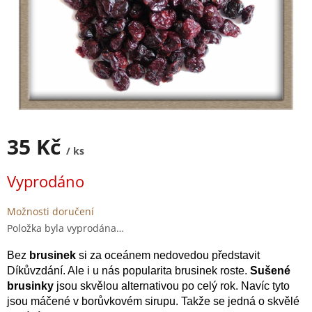
35 Kč
/ ks
Měrná
Vyprodáno
cena:
Možnosti doručení
Položka byla vyprodána…
Bez
brusinek
si za oceánem nedovedou představit
Díkůvzdání. Ale i u nás popularita brusinek roste.
Sušené
brusinky
jsou skvělou alternativou po celý rok. Navíc tyto
jsou máčené v borůvkovém sirupu. Takže se jedná o skvělé