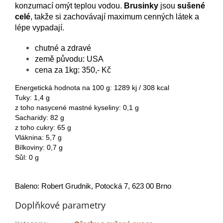
konzumací omýt teplou vodou.
Brusinky
jsou
sušené
celé
, takže si zachovávají maximum cenných látek a
lépe vypadají.
chutné a zdravé
země původu: USA
cena za 1kg: 350,- Kč
Energetická hodnota na 100 g: 1289 kj / 308 kcal
Tuky: 1,4 g
z toho nasycené mastné kyseliny: 0,1 g
Sacharidy: 82 g
z toho cukry: 65 g
Vláknina: 5,7 g
Bílkoviny: 0,7 g
Sůl: 0 g
Baleno: Robert Grudnik, Potocká 7, 623 00 Brno
Doplňkové parametry