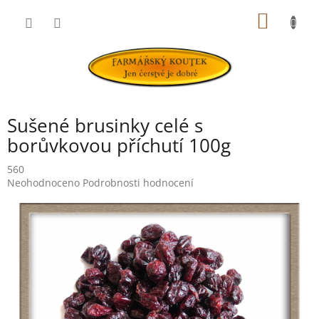
Přejít
NÁKUP
na
obsah
KOŠÍK
Sušené brusinky celé s
borůvkovou příchutí 100g
560
Průměrné
Neohodnoceno
Podrobnosti hodnocení
hodnocení
produktu
je
0,0
z
5
hvězdiček.