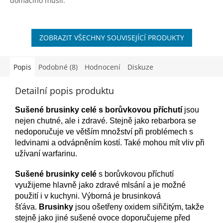
domácího müsli.
ZOBRAZIT VŠECHNY SOUVISEJÍCÍ PRODUKTY
Popis
Podobné (8)
Hodnocení
Diskuze
Detailní popis produktu
Sušené brusinky
celé s borůvkovou příchutí
jsou
nejen chutné, ale i zdravé. Stejně jako rebarbora se
nedoporučuje ve větším množství při problémech s
ledvinami a odvápněním kostí. Také mohou mít vliv při
užívaní warfarinu.
Sušené brusinky celé
s borůvkovou příchutí
využijeme hlavně jako zdravé mlsání a je možné
použití i v kuchyni. Výborná je brusinková
šťáva.
Brusinky
jsou ošetřeny oxidem siřičitým, takže
stejně jako jiné sušené ovoce doporučujeme před