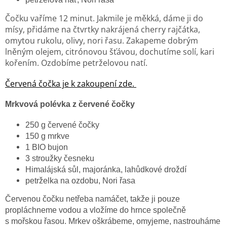
Čočku vaříme 12 minut. Jakmile je měkká, dáme ji do
mísy, přidáme na čtvrtky nakrájená cherry rajčátka,
omytou rukolu, olivy, nori řasu. Zakapeme dobrým
lněným olejem, citrónovou šťávou, dochutíme solí, kari
kořením. Ozdobíme petrželovou natí.
Červená čočka je k zakoupení zde
.
Mrkvová polévka z červené čočky
250 g červené čočky
150 g mrkve
1 BIO bujon
3 stroužky česneku
Himalájská sůl, majoránka, lahůdkové droždí
petrželka na ozdobu, Nori řasa
Červenou čočku netřeba namáčet, takže ji pouze
propláchneme vodou a vložíme do hrnce společně
s mořskou řasou. Mrkev oškrábeme, omyjeme, nastrouháme