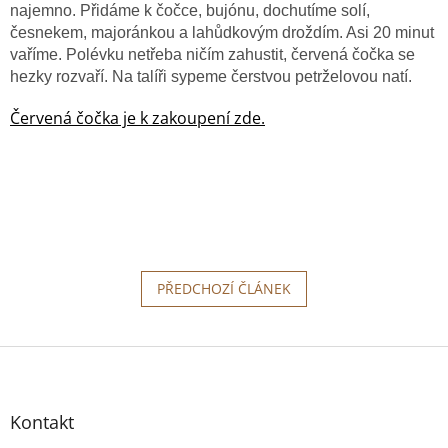
najemno. Přidáme k čočce, bujónu, dochutíme solí,
česnekem, majoránkou a lahůdkovým droždím. Asi 20 minut
vaříme. Polévku netřeba ničím zahustit, červená čočka se
hezky rozvaří. Na talíři sypeme čerstvou petrželovou natí.
Červená čočka je k zakoupení zde.
PŘEDCHOZÍ ČLÁNEK
Z
á
p
a
Kontakt
t