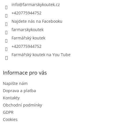
í
info
@
farmarskykoutek.cz
+420775944752
Najdete nás na Facebooku
farmarskykoutek
Farmářský koutek
+420775944752
Farmářský koutek na You Tube
Informace pro vás
Napište nám
Doprava a platba
Kontakty
Obchodní podmínky
GDPR
Cookies