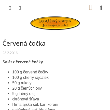
Přejít
NÁKUP
na
obsah
KOŠÍK
Červená čočka
28.2.2016
Salát z červené čočky
100 g červené čočky
100 g cherry rajčátek
50 g rukoly
20 g černých oliv
5 g lněný olej
citrónová šťáva
Himalájská sůl, kari koření
petrželová nať, Nori řasa