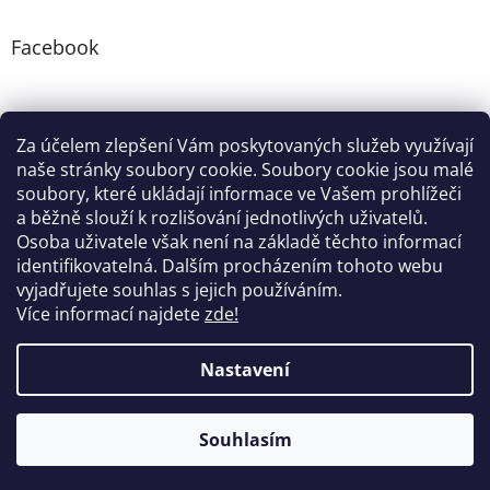
Facebook
Instagram
Za účelem zlepšení Vám poskytovaných služeb využívají
naše stránky soubory cookie. Soubory cookie jsou malé
soubory, které ukládají informace ve Vašem prohlížeči
Google nákupy
Zboží.cz
Heureka.cz
Pradelkogm
a běžně slouží k rozlišování jednotlivých uživatelů.
Osoba uživatele však není na základě těchto informací
identifikovatelná. Dalším procházením tohoto webu
vyjadřujete souhlas s jejich používáním.
Více informací najdete
zde!
Vytvořil Shoptet
Nastavení
Copyright 2026
Farmářský koutek
. Všechna práva
Souhlasím
vyhrazena.
Upravit nastavení cookies