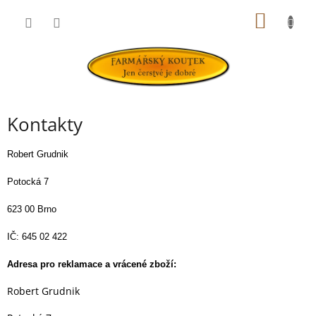
Přejít
NÁKUP
na
obsah
KOŠÍK
Kontakty
Robert Grudnik
Potocká 7
623 00 Brno
IČ: 645 02 422
Adresa pro reklamace a vrácené zboží:
Robert Grudnik