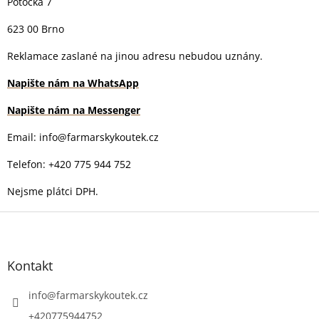
Potocká 7
623 00 Brno
Reklamace zaslané na jinou adresu nebudou uznány.
Napište nám na WhatsApp
Napište nám na Messenger
Email: info@farmarskykoutek.cz
Telefon: +420 775 944 752
Nejsme plátci DPH.
Z
á
p
a
Kontakt
t
í
info
@
farmarskykoutek.cz
+420775944752