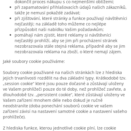
dokončit proces nákupu s co nejmenšími obtížemi;
při zapamatování přihlašovacích údajů našich zákazníků,
takže je nemusí pokaždé zadávat;
při zjišťování, které stránky a funkce používají návštěvníci
nejčastěji; na základě toho můžeme co nejlépe
přizpůsobit naši nabídku Vašim požadavkům;
pomáhají nám zjistit, které reklamy si návštěvníci
nejčastěji prohlíží, aby se jim při procházení stránek
nezobrazovala stále stejná reklama, případně aby se jim
nezobrazovala reklama na zboží, o které nemají zájem.
Jaké soubory cookie používáme:
Soubory cookie používané na našich stránkách lze z hlediska
jejich trvanlivosti rozdělit na dva základní typy. Krátkodobé tzv.
„session cookie“ které jsou pouze dočasné a zůstávají uloženy
ve Vašem prohlížeči pouze do té doby, než prohlížeč zavřete, a
dlouhodobě tzv. „persistent cookie“, které zůstávají uloženy ve
Vašem zařízení mnohem déle nebo dokud je ručně
neodstraníte (doba ponechání souborů cookie ve vašem
zařízení závisí na nastavení samotné cookie a nastavení vašeho
prohlížeče).
Z hlediska funkce, kterou jednotlivé cookie plní, lze cookie