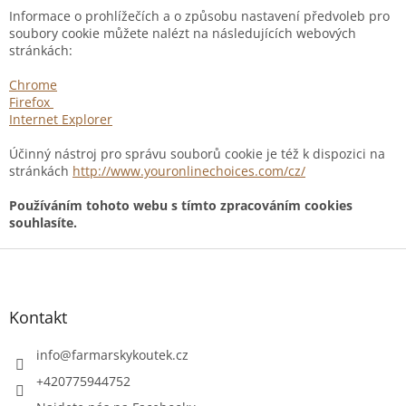
Informace o prohlížečích a o způsobu nastavení předvoleb pro
soubory cookie můžete nalézt na následujících webových
stránkách:
Chrome
Firefox
Internet Explorer
Účinný nástroj pro správu souborů cookie je též k dispozici na
stránkách
http://www.youronlinechoices.com/cz/
Používáním tohoto webu s tímto zpracováním cookies
souhlasíte.
Z
á
p
a
Kontakt
t
í
info
@
farmarskykoutek.cz
+420775944752