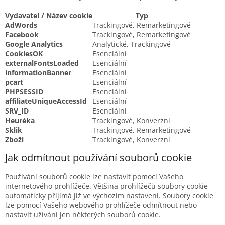
Vydavatel / Název cookie
Typ
AdWords
Trackingové, Remarketingové
Facebook
Trackingové, Remarketingové
Google Analytics
Analytické, Trackingové
CookiesOK
Esenciální
externalFontsLoaded
Esenciální
informationBanner
Esenciální
pcart
Esenciální
PHPSESSID
Esenciální
affiliateUniqueAccessId
Esenciální
SRV_ID
Esenciální
Heuréka
Trackingové, Konverzní
Sklik
Trackingové, Remarketingové
Zboží
Trackingové, Konverzní
Jak odmítnout používání souborů cookie
Používání souborů cookie lze nastavit pomocí Vašeho
internetového prohlížeče. Většina prohlížečů soubory cookie
automaticky přijímá již ve výchozím nastavení. Soubory cookie
lze pomocí Vašeho webového prohlížeče odmítnout nebo
nastavit užívání jen některých souborů cookie.