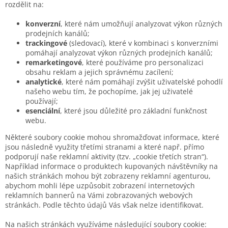
rozdělit na:
konverzní
, které nám umožňují analyzovat výkon různých
prodejních kanálů;
trackingové
(sledovací), které v kombinaci s konverzními
pomáhají analyzovat výkon různých prodejních kanálů;
remarketingové
, které používáme pro personalizaci
obsahu reklam a jejich správnému zacílení;
analytické
, které nám pomáhají zvýšit uživatelské pohodlí
našeho webu tím, že pochopíme, jak jej uživatelé
používají;
esenciální
, které jsou důležité pro základní funkčnost
webu.
Některé soubory cookie mohou shromažďovat informace, které
jsou následně využity třetími stranami a které např. přímo
podporují naše reklamní aktivity (tzv. „cookie třetích stran“).
Například informace o produktech kupovaných návštěvníky na
našich stránkách mohou být zobrazeny reklamní agenturou,
abychom mohli lépe uzpůsobit zobrazení internetových
reklamních bannerů na Vámi zobrazovaných webových
stránkách. Podle těchto údajů Vás však nelze identifikovat.
Na našich stránkách využíváme následující soubory cookie: