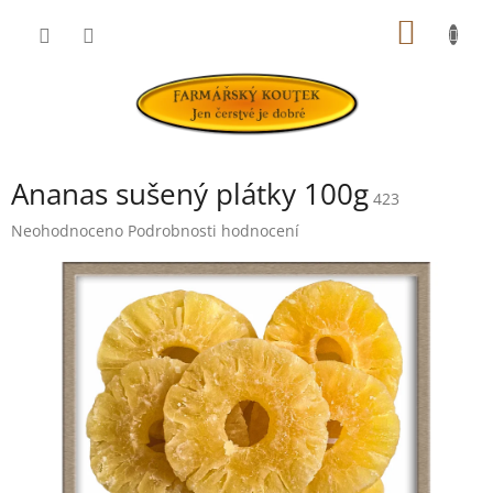
Přejít
NÁKUP
na
obsah
KOŠÍK
Ananas sušený plátky 100g
423
Průměrné
Neohodnoceno
Podrobnosti hodnocení
hodnocení
produktu
je
0,0
z
5
hvězdiček.