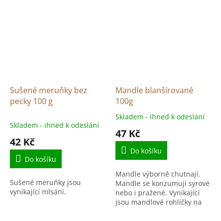
Sušené meruňky bez
Mandle blanšírované
pecky 100 g
100g
Skladem - ihned k odeslání
Průměrné
Skladem - ihned k odeslání
hodnocení
47 Kč
produktu
42 Kč
je
Do košíku
5,0
Do košíku
z
Mandle výborně chutnají.
5
Sušené meruňky jsou
Mandle se konzumují syrové
hvězdiček.
vynikající mlsání.
nebo i pražené. Vynikající
jsou mandlové rohlíčky na
vánoce nebo mandlové
mléko.