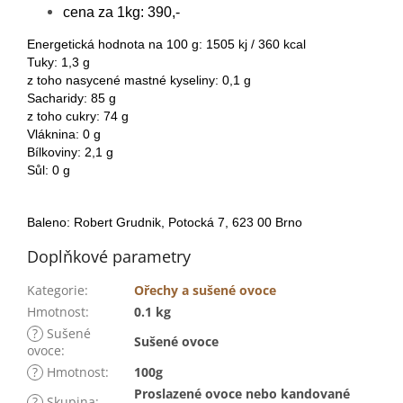
cena za 1kg: 390,-
Energetická hodnota na 100 g: 1505 kj / 360 kcal
Tuky: 1,3 g
z toho nasycené mastné kyseliny: 0,1 g
Sacharidy: 85 g
z toho cukry: 74 g
Vláknina: 0 g
Bílkoviny: 2,1 g
Sůl: 0 g
Baleno: Robert Grudnik, Potocká 7, 623 00 Brno
Doplňkové parametry
Kategorie
:
Ořechy a sušené ovoce
Hmotnost
:
0.1 kg
?
Sušené
Sušené ovoce
ovoce
:
?
Hmotnost
:
100g
Proslazené ovoce nebo kandované
?
Skupina
: