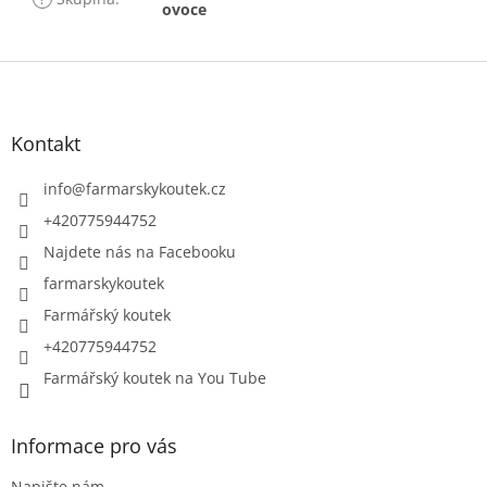
ovoce
Z
á
p
a
Kontakt
t
í
info
@
farmarskykoutek.cz
+420775944752
Najdete nás na Facebooku
farmarskykoutek
Farmářský koutek
+420775944752
Farmářský koutek na You Tube
Informace pro vás
Napište nám