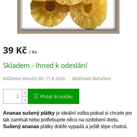
39 Kč
/ ks
Měrná
Skladem - ihned k odeslání
cena:
Můžeme doručit do:
11.8.2026
Možnosti doručení
Přidat do košíku
Ananas sušený plátky
je ideální volba pokud si chcete jen
tak zamlsat nebo potřebujete něco na ozdobení dortu.
Sušený ananas
plátky dobře vypadá a ještě lépe chutná.