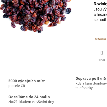
Rozink
Jsou výb
a hrozn
se hodí
Detailní
TISK
Doprava po Brně
5000 výdejních míst
Kdy a kam domlou
po celé ČR
telefonicky
Odesíláme do 24 hodin
zboží skladem ve všední dny