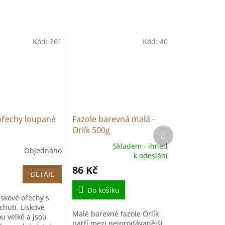
Kód:
261
Kód:
40
ořechy loupané
Fazole barevná malá -
Orlík 500g
Další
produkt
Skladem - ihned
Objednáno
Průměrné
k odeslání
hodnocení
86 Kč
produktu
DETAIL
je
5,0
Do košíku
ískové ořechy s
z
chutí. Lískové
5
Malé barevné fazole Orlík
u velké a jsou
hvězdiček.
patří mezi nejprodávanější