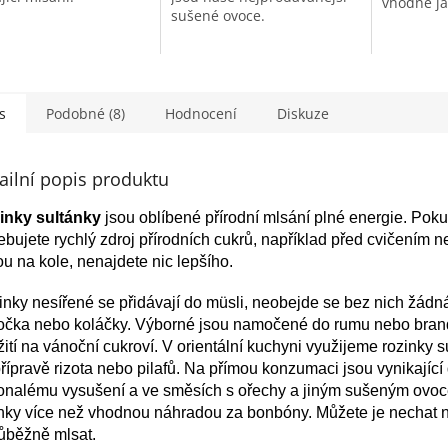
vhodné ja
sušené ovoce.
na cukrov
tepelně u
se pro Ra
s
Podobné (8)
Hodnocení
Diskuze
ailní popis produktu
inky sultánky
jsou oblíbené přírodní mlsání plné energie. Pok
ebujete rychlý zdroj přírodních cukrů, například před cvičením 
ou na kole, nenajdete nic lepšího.
nky nesířené se přidávají do müsli, neobejde se bez nich žádn
očka nebo koláčky. Výborné jsou namočené do rumu nebo brand
ití na vánoční cukroví. V orientální kuchyni využijeme rozinky s
přípravě rizota nebo pilafů. Na přímou konzumaci jsou vynikající
onalému vysušení a ve směsích s ořechy a jiným sušeným ovo
nky více než vhodnou náhradou za bonbóny. Můžete je nechat na
ůběžně mlsat.