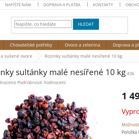
NAPIŠTE NÁM
DOPRAVA A PLATBA
KONTAKTY
OBCHO
HLEDAT
Chovatelské potřeby
Ovoce a zelenina
Doprava a p
 a sušené ovoce
Rozinky sultánky malé nesířené 10 kg
inky sultánky malé nesířené 10 kg
436
né
dnoceno
Podrobnosti hodnocení
ení
1 4
tu
Měrná
Vypr
cena:
ek.
Možnost
Položka