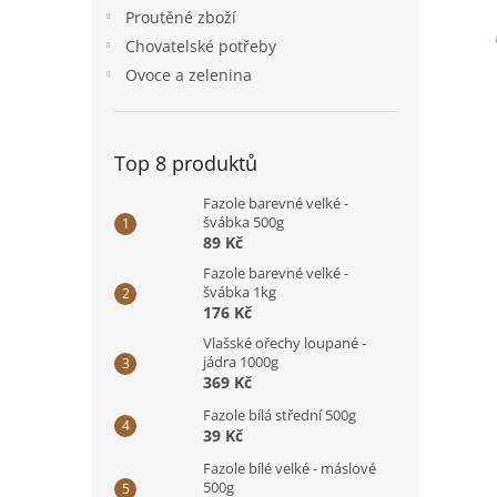
n
Proutěné zboží
e
Chovatelské potřeby
l
Ovoce a zelenina
Top 8 produktů
Fazole barevné velké -
švábka 500g
89 Kč
Fazole barevné velké -
švábka 1kg
176 Kč
Vlašské ořechy loupané -
jádra 1000g
369 Kč
Fazole bílá střední 500g
39 Kč
Fazole bílé velké - máslové
500g