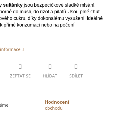
y sultánky
jsou bezpecičkové sladké mlsání.
orné do müsli, do rizot a pilafů. Jsou plné chuti
ového cukru, díky dokonalému vysušení. Ideálně
 k přímé konzumaci nebo na pečení.
 informace
ZEPTAT SE
HLÍDAT
SDÍLET
Hodnocení
váme
obchodu