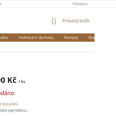
DNÍ PODMÍNKY
GDPR
COOKIES
Přihlášení
NÁKUPNÍ
Prázdný košík
KOŠÍK
latba
Hodnocení obchodu
Recepty
Blog
90 Kč
/ ks
odáno
i doručení
 byla vyprodána…