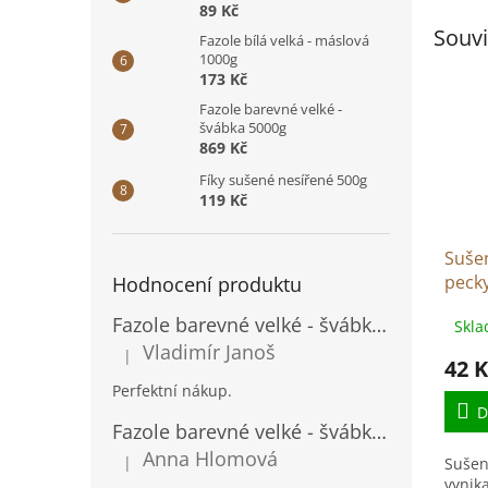
89 Kč
Souvi
Fazole bílá velká - máslová
1000g
173 Kč
Fazole barevné velké -
švábka 5000g
869 Kč
Fíky sušené nesířené 500g
119 Kč
Suše
pecky
Hodnocení produktu
Fazole barevné velké - švábka 500g
Skla
Vladimír Janoš
|
Hodnocení produktu je 5 z 5 hvězdiček.
42 K
Perfektní nákup.
D
Fazole barevné velké - švábka 500g
Anna Hlomová
|
Sušen
Hodnocení produktu je 5 z 5 hvězdiček.
vynik