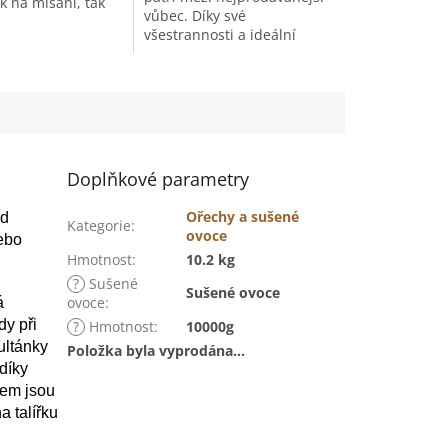
k na mlsání, tak
vůbec. Díky své
í. Protože nejsou
všestrannosti a ideální
pravované, hodí
velikosti jsou výborné do
w stravu.
polévek nebo do salátů.
Jsou velmi mrkavé, takže je
s...
Doplňkové parametry
Ořechy a sušené
ud
Kategorie
:
ovoce
nebo
Hmotnost
:
10.2 kg
?
Sušené
Sušené ovoce
ovoce
:
á
y při
?
Hmotnost
:
10000g
ultánky
Položka byla vyprodána…
 díky
cem jsou
 talířku