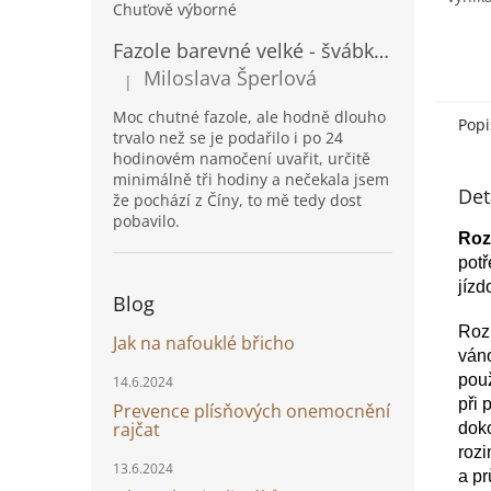
Chuťově výborné
Fazole barevné velké - švábka 1kg
Miloslava Šperlová
|
Hodnocení produktu je 5 z 5 hvězdiček.
Moc chutné fazole, ale hodně dlouho
Popi
trvalo než se je podařilo i po 24
hodinovém namočení uvařit, určitě
minimálně tři hodiny a nečekala jsem
Det
že pochází z Číny, to mě tedy dost
pobavilo.
Roz
potř
jízd
Blog
Rozi
Jak na nafouklé břicho
ván
použ
14.6.2024
při 
Prevence plísňových onemocnění
rajčat
dok
rozi
13.6.2024
a pr