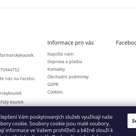
Informace pro vás
Facebo
Napište nám
farmarskykoutek.
Doprava a platba
Kontakty
75944752
Obchodní podmínky
te nás na Facebo
GDPR
Cookies
rskykoutek
řský koutek
75944752
lepšení Vám poskytovaných služeb využívají naše
řský koutek na Y
S
bory cookie. Soubory cookie jsou malé soubory,
be
ají informace ve Vašem prohlížeči a běžně slouží k