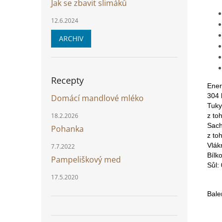
Jak se zbavit slimáků
12.6.2024
ARCHIV
Recepty
Ener
304 
Domácí mandlové mléko
Tuky
z to
18.2.2026
Sach
Pohanka
z to
Vlák
7.7.2022
Bílko
Pampeliškový med
Sůl: 
17.5.2020
Bale