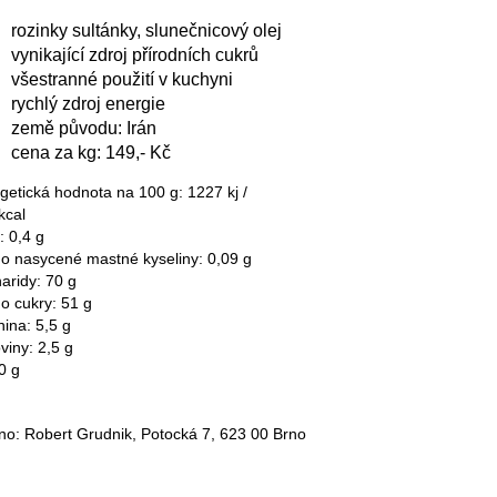
rozinky sultánky, slunečnicový olej
vynikající zdroj přírodních cukrů
všestranné použití v kuchyni
rychlý zdroj energie
země původu: Irán
cena za kg: 149,- Kč
getická hodnota na 100 g: 1227 kj /
kcal
: 0,4 g
ho nasycené mastné kyseliny: 0,09 g
aridy: 70 g
ho cukry: 51 g
nina: 5,5 g
viny: 2,5 g
0 g
no: Robert Grudnik, Potocká 7, 623 00 Brno