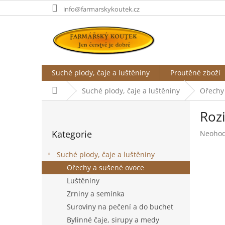
Přejít
info@farmarskykoutek.cz
na
obsah
Suché plody, čaje a luštěniny
Proutěné zboží
Domů
Suché plody, čaje a luštěniny
Ořechy
P
Roz
o
Přeskočit
s
Kategorie
Průměr
Neoho
kategorie
t
hodnoc
r
produk
Suché plody, čaje a luštěniny
a
je
Ořechy a sušené ovoce
n
0,0
Luštěniny
z
n
5
í
Zrniny a semínka
hvězdič
p
Suroviny na pečení a do buchet
a
Bylinné čaje, sirupy a medy