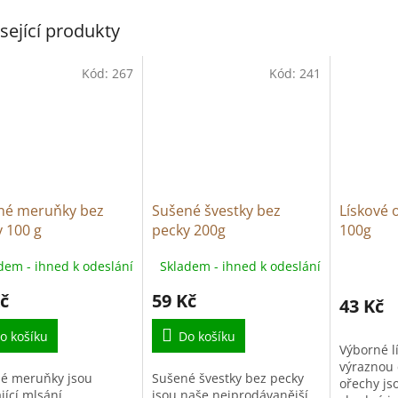
sející produkty
Kód:
267
Kód:
241
né meruňky bez
Sušené švestky bez
Lískové 
 100 g
pecky 200g
100g
dem - ihned k odeslání
Skladem - ihned k odeslání
č
59 Kč
43 Kč
o košíku
Do košíku
Výborné l
výraznou 
é meruňky jsou
Sušené švestky bez pecky
ořechy jso
ající mlsání.
jsou naše nejprodávanější