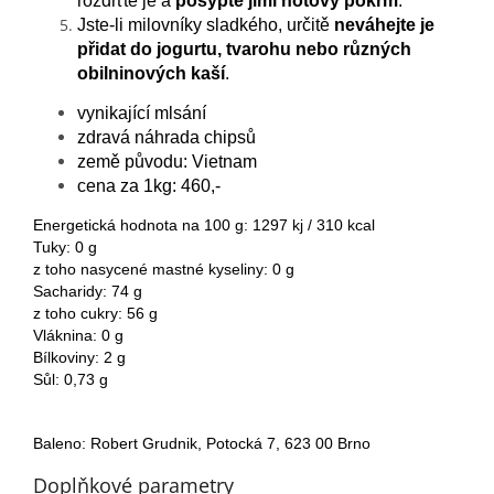
rozdrťte je a
posypte jimi hotový pokrm
.
Jste-li milovníky sladkého, určitě
neváhejte je
přidat do jogurtu, tvarohu nebo různých
obilninových kaší
.
vynikající mlsání
zdravá náhrada chipsů
země původu: Vietnam
cena za 1kg: 460,-
Energetická hodnota na 100 g: 1297 kj / 310 kcal
Tuky: 0 g
z toho nasycené mastné kyseliny: 0 g
Sacharidy: 74 g
z toho cukry: 56 g
Vláknina: 0 g
Bílkoviny: 2 g
Sůl: 0,73 g
Baleno: Robert Grudnik, Potocká 7, 623 00 Brno
Doplňkové parametry