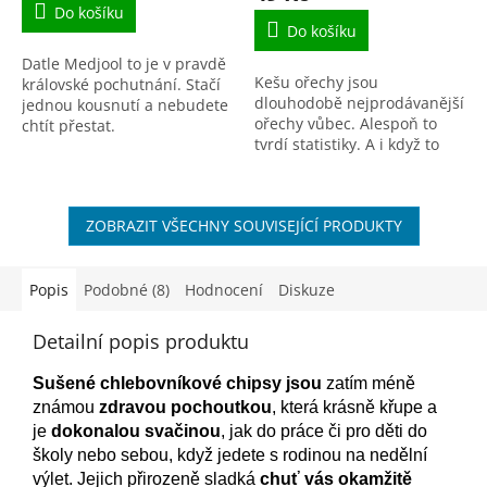
je
Do košíku
5,0
Do košíku
z
Datle Medjool to je v pravdě
5
Kešu ořechy jsou
královské pochutnání. Stačí
hvězdiček.
dlouhodobě nejprodávanější
jednou kousnutí a nebudete
ořechy vůbec. Alespoň to
chtít přestat.
tvrdí statistiky. A i když to
vlastně nejsou ořechy v
pravém slova smyslu, tak to
nic nemění na tom, že...
ZOBRAZIT VŠECHNY SOUVISEJÍCÍ PRODUKTY
Popis
Podobné (8)
Hodnocení
Diskuze
Detailní popis produktu
Sušené chlebovníkové chipsy
jsou
zatím méně
známou
zdravou pochoutkou
, která krásně křupe a
je
dokonalou svačinou
, jak do práce či pro děti do
školy nebo sebou, když jedete s rodinou na nedělní
výlet. Jejich přirozeně sladká
chuť vás okamžitě