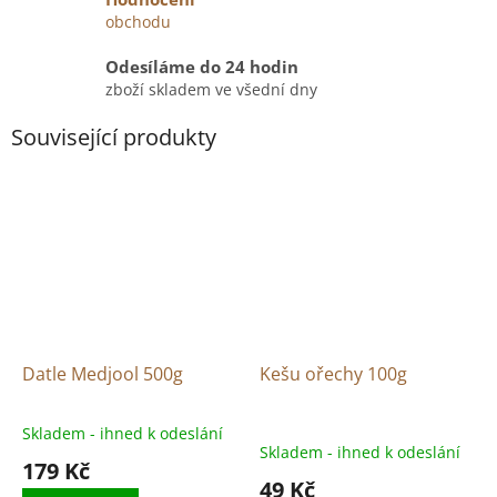
obchodu
Odesíláme do 24 hodin
zboží skladem ve všední dny
Související produkty
Datle Medjool 500g
Kešu ořechy 100g
Skladem - ihned k odeslání
Průměrné
Skladem - ihned k odeslání
hodnocení
179 Kč
produktu
49 Kč