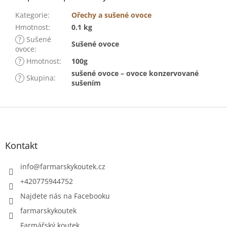
Kategorie
:
Ořechy a sušené ovoce
Hmotnost
:
0.1 kg
?
Sušené
Sušené ovoce
ovoce
:
?
Hmotnost
:
100g
sušené ovoce – ovoce konzervované
?
Skupina
:
sušením
Z
á
p
a
Kontakt
t
í
info
@
farmarskykoutek.cz
+420775944752
Najdete nás na Facebooku
farmarskykoutek
Farmářský koutek