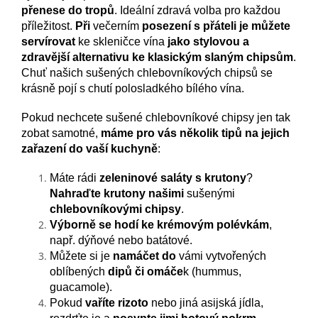
přenese do tropů
. Ideální zdravá volba pro každou
příležitost.
Při
večerním
posezení s přáteli je můžete
servírovat
ke skleničce vína
jako stylovou a
zdravější alternativu ke klasickým slaným chipsům
.
Chuť našich sušených chlebovníkových chipsů se
krásně pojí s chutí polosladkého bílého vína.
Pokud nechcete sušené chlebovníkové chipsy jen tak
zobat samotné,
máme pro vás několik tipů na jejich
zařazení do vaší kuchyně
:
Máte rádi
zeleninové saláty s krutony
?
Nahraďte krutony
našimi
sušenými
chlebovníkovými chipsy
.
Výborně se hodí ke krémovým polévkám
,
např. dýňové nebo batátové.
Můžete si je
namáčet
do
vámi vytvořených
oblíbených
dipů či omáče
k (hummus,
guacamole).
Pokud
vaříte rizoto
nebo jiná asijská jídla,