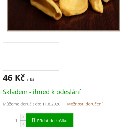
46 Kč
/ ks
Měrná
Skladem - ihned k odeslání
cena:
Můžeme doručit do:
11.8.2026
Možnosti doručení
Přidat do košíku