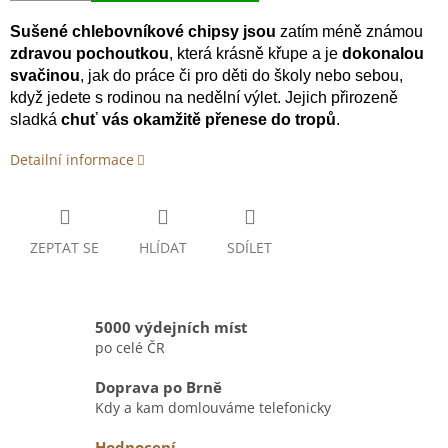
Sušené chlebovníkové chipsy
jsou
zatím méně známou
zdravou pochoutkou
, která krásně křupe a je
dokonalou
svačinou
, jak do práce či pro děti do školy nebo sebou,
když jedete s rodinou na nedělní výlet. Jejich přirozeně
sladká
chuť vás okamžitě přenese do tropů
.
Detailní informace
ZEPTAT SE
HLÍDAT
SDÍLET
5000 výdejních míst
po celé ČR
Doprava po Brně
Kdy a kam domlouváme telefonicky
Hodnocení