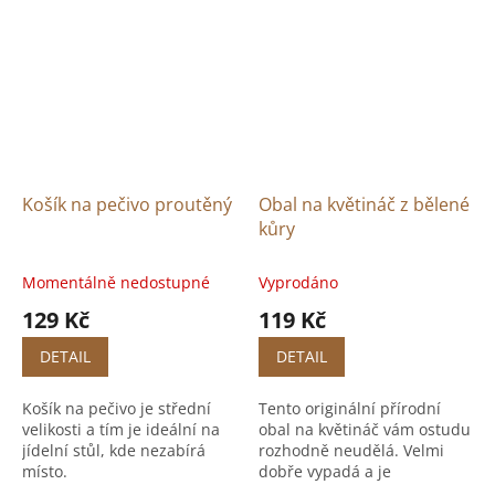
Košík na pečivo proutěný
Obal na květináč z bělené
kůry
Momentálně nedostupné
Vyprodáno
129 Kč
119 Kč
DETAIL
DETAIL
Košík na pečivo je střední
Tento originální přírodní
velikosti a tím je ideální na
obal na květináč vám ostudu
jídelní stůl, kde nezabírá
rozhodně neudělá. Velmi
místo.
dobře vypadá a je
dostatečně pevný pro