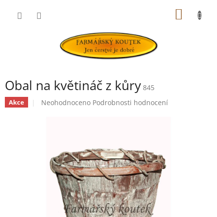
Přejít
NÁKUP
na
obsah
KOŠÍK
Obal na květináč z kůry
845
Průměrné
Neohodnoceno
Podrobnosti hodnocení
Akce
hodnocení
produktu
je
0,0
z
5
hvězdiček.