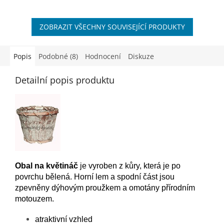
běžnou manipulaci. V
dnešní plastové době je
ZOBRAZIT VŠECHNY SOUVISEJÍCÍ PRODUKTY
tento obal...
Popis
Podobné (8)
Hodnocení
Diskuze
Detailní popis produktu
Obal na květináč
je vyroben z kůry, která je po
povrchu bělená. Horní lem a spodní část jsou
zpevněny dýhovým proužkem a omotány přírodním
motouzem.
atraktivní vzhled