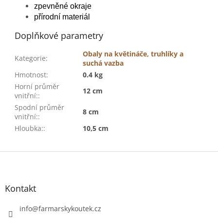
zpevněné okraje
přírodní materiál
Doplňkové parametry
Obaly na květináče, truhlíky a
Kategorie
:
suchá vazba
Hmotnost
:
0.4 kg
Horní průměr
12 cm
vnitřní:
:
Spodní průměr
8 cm
vnitřní:
:
Hloubka:
:
10,5 cm
Z
á
p
a
Kontakt
t
í
info
@
farmarskykoutek.cz