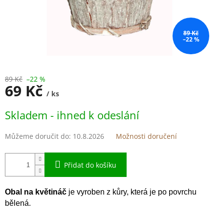
89 Kč
–22 %
89 Kč
–22 %
69 Kč
/ ks
Měrná
Skladem - ihned k odeslání
cena:
Můžeme doručit do:
10.8.2026
Možnosti doručení
Přidat do košíku
Obal na květináč
je vyroben z kůry, která je po povrchu
bělená.