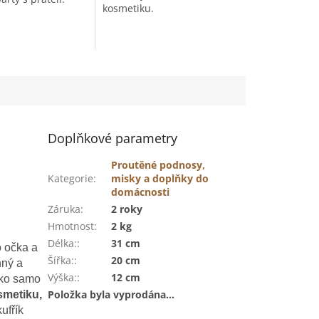
.
kosmetiku.
Doplňkové parametry
Proutěné podnosy,
Kategorie
:
misky a doplňky do
domácnosti
Záruka
:
2 roky
Hmotnost
:
2 kg
Délka:
:
31 cm
o očka a
Šířka:
:
20 cm
nný a
Výška:
:
12 cm
Víko samo
Položka byla vyprodána…
smetiku,
ufřík