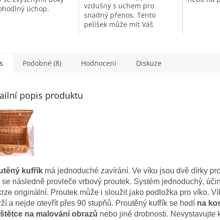
hvězdiček.
hvězdiček
vzdušný s uchem pro
ohodlný úchop.
snadný přenos. Tento
pelíšek může mít Váš
mazlíček kdykoliv se sebou.
s
Podobné (8)
Hodnocení
Diskuze
ailní popis produktu
utěný kufřík
má jednoduché zavírání. Ve víku jsou dvě dírky pr
 se následně provleče vrbový proutek. Systém jednoduchý, úči
rze originální. Proutek může i sloužit jako podložka pro víko. 
ží a nejde otevřít přes 90 stupňů. Proutěný kufřík se hodí
na ko
, štětce na malování obrazů
nebo jiné drobnosti. Nevystavujte k