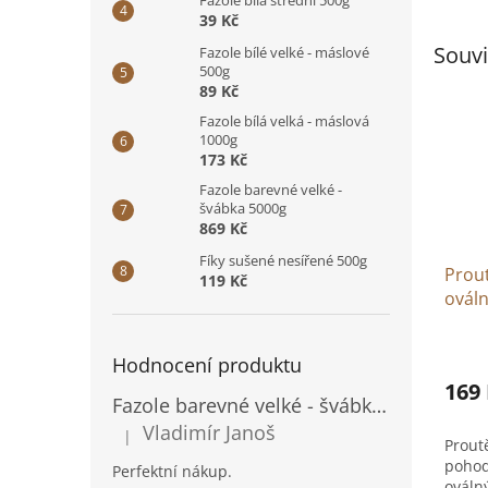
Fazole bílá střední 500g
39 Kč
Souvi
Fazole bílé velké - máslové
500g
89 Kč
Fazole bílá velká - máslová
1000g
173 Kč
Fazole barevné velké -
švábka 5000g
869 Kč
Fíky sušené nesířené 500g
Prout
119 Kč
ovál
Hodnocení produktu
169
Fazole barevné velké - švábka 500g
Vladimír Janoš
|
Hodnocení produktu je 5 z 5 hvězdiček.
Prout
pohod
Perfektní nákup.
ováln