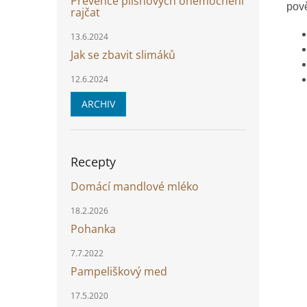
Prevence plísňových onemocnění
pově
rajčat
13.6.2024
Jak se zbavit slimáků
12.6.2024
ARCHIV
Recepty
Domácí mandlové mléko
18.2.2026
Pohanka
7.7.2022
Pampeliškový med
17.5.2020