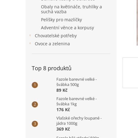
n
Obaly na květináče, truhlíky a
e
suchá vazba
l
Pelíšky pro mazlíčky
Adventní věnce a korpusy
Chovatelské potřeby
Ovoce a zelenina
Top 8 produktů
Fazole barevné velké -
švábka 500g
89 Kč
Fazole barevné velké -
švábka 1kg
176 Kč
Vlašské ořechy loupané -
jádra 1000g
369 Kč