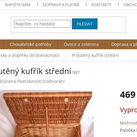
NAPIŠTE NÁM
DOPRAVA A PLATBA
KONTAKTY
OBCHO
HLEDAT
Chovatelské potřeby
Ovoce a zelenina
Doprava a p
sky a doplňky do domácnosti
Proutěný kufřík střední
těný kufřík střední
987
né
dnoceno
Podrobnosti hodnocení
ení
469
tu
Měrná
Vypr
cena:
ek.
Možnost
Položka