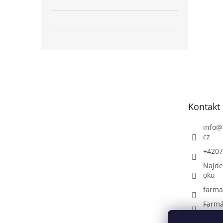
Z
á
p
a
t
Kontakt
í
info
@
cz
+4207
Najde
oku
farma
Farmá
+4207