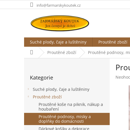
Přejít
info@farmarskykoutek.cz
na
obsah
Suché plody, čaje a luštěniny
Proutěné zboží
Domů
Proutěné zboží
Proutěné podnosy, mi
P
Prou
o
Přeskočit
s
Kategorie
Průměr
Neoho
kategorie
t
hodnoc
r
produk
Suché plody, čaje a luštěniny
a
je
Proutěné zboží
n
0,0
Proutěné koše na piknik, nákup a
z
n
houbaření
5
í
hvězdič
Proutěné podnosy, misky a
p
doplňky do domácnosti
a
Dárkové košíky a dekorace