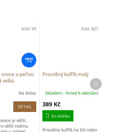
Kód:
99
Kód:
827
129 Kč
–7 %
 ovoce a pečivo
Proutěný kufřík malý
 velká
Další
produkt
Na dotaz
Skladem - ihned k odeslání
í
389 Kč
DETAIL
Do košíku
voce je větší,
o větší rodinu
Proutěný kufřík na šití nebo
rty s přáteli.