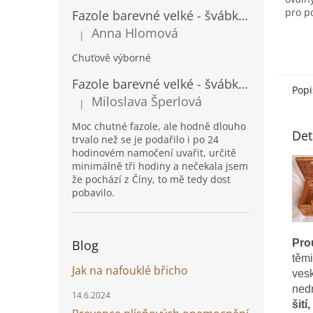
pro p
Fazole barevné velké - švábka 500g
Anna Hlomová
|
Hodnocení produktu je 5 z 5 hvězdiček.
Chuťově výborné
Fazole barevné velké - švábka 1kg
Popi
Miloslava Šperlová
|
Hodnocení produktu je 5 z 5 hvězdiček.
Moc chutné fazole, ale hodně dlouho
Det
trvalo než se je podařilo i po 24
hodinovém namočení uvařit, určitě
minimálně tři hodiny a nečekala jsem
že pochází z Číny, to mě tedy dost
pobavilo.
Pro
Blog
těmi
Jak na nafouklé břicho
vesk
nedr
14.6.2024
šití