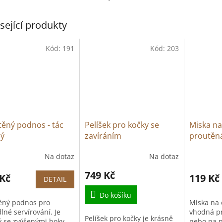
sející produkty
Kód:
191
Kód:
203
ěný podnos - tác
Pelíšek pro kočky se
Miska na
ný
zavíráním
proutěná
Na dotaz
Na dotaz
Průměrné
Průměrné
hodnocení
hodnocen
749 Kč
 Kč
produktu
produktu
119 Kč
DETAIL
je
je
5,0
Do košíku
5,0
ěný podnos pro
Miska na o
z
z
lné servírování. Je
vhodná pr
5
5
Pelíšek pro kočky je krásně
ý se zvýšenými boky
nebo na pá