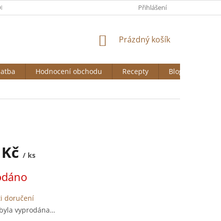
DNÍ PODMÍNKY
GDPR
COOKIES
Přihlášení
NÁKUPNÍ
Prázdný košík
KOŠÍK
latba
Hodnocení obchodu
Recepty
Blog
 Kč
/ ks
odáno
i doručení
 byla vyprodána…