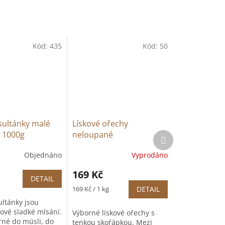
Kód:
435
Kód:
50
sultánky malé
Lískové ořechy
 1000g
neloupané
Další
produkt
Objednáno
Vyprodáno
Průměrné
hodnocení
169 Kč
produktu
DETAIL
je
Měrná
169 Kč / 1 kg
DETAIL
5,0
cena:
ultánky jsou
z
ové sladké mlsání.
Výborné lískové ořechy s
5
rné do müsli, do
tenkou skořápkou. Mezi
hvězdiček.