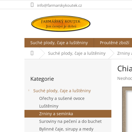
Přejít
info@farmarskykoutek.cz
na
obsah
Suché plody, čaje a luštěniny
Proutěné zboží
Domů
Suché plody, čaje a luštěniny
Zrniny
P
Chi
o
Přeskočit
s
Kategorie
Průměr
Neoho
kategorie
t
hodnoc
r
produk
Suché plody, čaje a luštěniny
a
je
Ořechy a sušené ovoce
n
0,0
Luštěniny
z
n
5
í
Zrniny a semínka
hvězdič
p
Suroviny na pečení a do buchet
a
Bylinné čaje, sirupy a medy