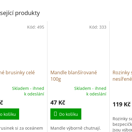
sející produkty
Kód:
495
Kód:
333
é brusinky celé
Mandle blanšírované
Rozinky 
100g
nesířené
Skladem - ihned
Skladem - ihned
ěrné
Průměrné
k odeslání
k odeslání
cení
hodnocení
č
47 Kč
ktu
produktu
119 Kč
je
o košíku
5,0
Do košíku
Rozinky s
z
bezpecičk
5
rusinek si za oceánem
Mandle výborně chutnají.
Jsou výbo
iček.
hvězdiček.