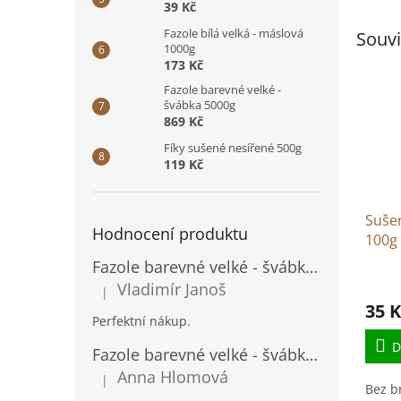
39 Kč
Fazole bílá velká - máslová
Souvi
1000g
173 Kč
Fazole barevné velké -
švábka 5000g
869 Kč
Fíky sušené nesířené 500g
119 Kč
Sušen
Hodnocení produktu
100g
Fazole barevné velké - švábka 500g
Prům
Vladimír Janoš
|
hodno
Hodnocení produktu je 5 z 5 hvězdiček.
35 K
produ
Perfektní nákup.
je
5,0
D
Fazole barevné velké - švábka 500g
z
Anna Hlomová
|
5
Hodnocení produktu je 5 z 5 hvězdiček.
Bez b
hvězd