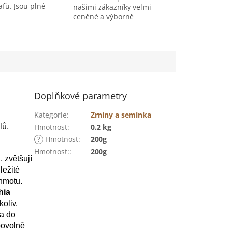
lafů. Jsou plné
našimi zákazníky velmi
roznového cukru,
ceněné a výborně
nalému vysušení.
hodnocené. Sběr 2025.
 hodí k...
Doplňkové parametry
Kategorie
:
Zrniny a semínka
lů,
Hmotnost
:
0.2 kg
?
Hmotnost
:
200g
Hmotnost:
:
200g
 zvětšují
ležité
 hmotu.
hia
oliv.
ka do
ibovolně