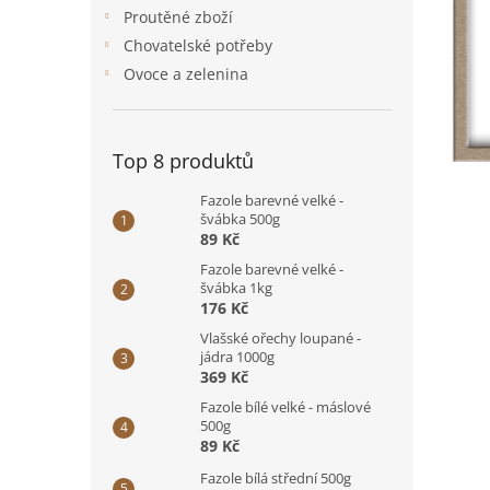
n
Proutěné zboží
e
Chovatelské potřeby
l
Ovoce a zelenina
Top 8 produktů
Fazole barevné velké -
švábka 500g
89 Kč
Fazole barevné velké -
švábka 1kg
176 Kč
Vlašské ořechy loupané -
jádra 1000g
369 Kč
Fazole bílé velké - máslové
500g
89 Kč
Fazole bílá střední 500g