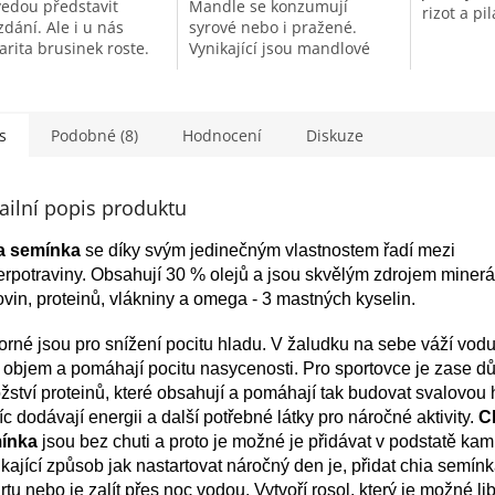
edou představit
Mandle se konzumují
rizot a pi
dání. Ale i u nás
syrové nebo i pražené.
chuti a h
arita brusinek roste.
Vynikající jsou mandlové
díky doko
é brusinky jsou
rohlíčky na vánoce nebo
Ideálně se
u alternativou po celý
mandlové mléko.
s
Podobné (8)
Hodnocení
Diskuze
ailní popis produktu
a semínka
se díky svým jedinečným vlastnostem řadí mezi
rpotraviny. Obsahují 30 % olejů a jsou skvělým zdrojem minerá
ovin, proteinů, vlákniny a omega - 3 mastných kyselin.
rné jsou pro snížení pocitu hladu. V žaludku na sebe váží vodu,
 objem a pomáhají pocitu nasycenosti. Pro sportovce je zase dů
ství proteinů, které obsahují a pomáhají tak budovat svalovou
c dodávají energii a další potřebné látky pro náročné aktivity.
C
ínka
jsou bez chuti a proto je možné je přidávat v podstatě kamk
kající způsob jak nastartovat náročný den je, přidat chia semín
rtu nebo je zalít přes noc vodou. Vytvoří rosol, který je možné l