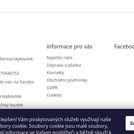
Informace pro vás
Facebo
Napište nám
farmarskykoutek.
Doprava a platba
Kontakty
75944752
Obchodní podmínky
te nás na Facebo
GDPR
Cookies
rskykoutek
řský koutek
75944752
lepšení Vám poskytovaných služeb využívají naše
řský koutek na Y
S
bory cookie. Soubory cookie jsou malé soubory,
be
ají informace ve Vašem prohlížeči a běžně slouží k