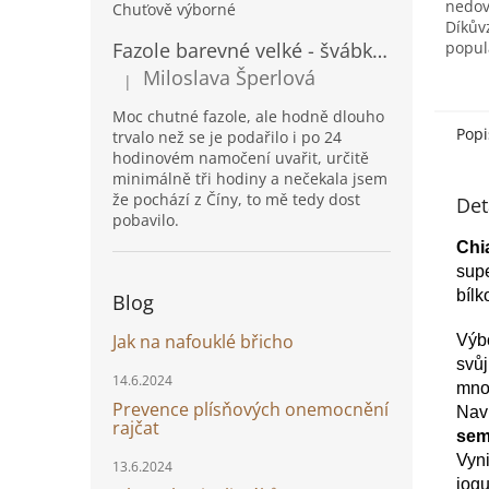
nedov
Chuťově výborné
Díkůvz
popul
Fazole barevné velké - švábka 1kg
Sušen
Miloslava Šperlová
|
Hodnocení produktu je 5 z 5 hvězdiček.
skvělo
rok.
Moc chutné fazole, ale hodně dlouho
Popi
trvalo než se je podařilo i po 24
hodinovém namočení uvařit, určitě
minimálně tři hodiny a nečekala jsem
že pochází z Číny, to mě tedy dost
Det
pobavilo.
Chi
supe
bílk
Blog
Jak na nafouklé břicho
Výbo
svůj
14.6.2024
množ
Prevence plísňových onemocnění
Naví
rajčat
sem
Vyni
13.6.2024
jogu