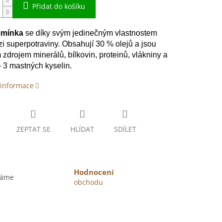
Přidat do košíku
emínka
se díky svým jedinečným vlastnostem
zi superpotraviny. Obsahují 30 % olejů a jsou
zdrojem minerálů, bílkovin, proteinů, vlákniny a
 3 mastných kyselin.
 informace
ZEPTAT SE
HLÍDAT
SDÍLET
Hodnocení
váme
obchodu