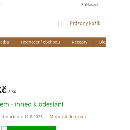
DNÍ PODMÍNKY
GDPR
COOKIES
Přihlášení
NÁKUPNÍ
Prázdný košík
KOŠÍK
latba
Hodnocení obchodu
Recepty
Blog
Kč
/ ks
em - ihned k odeslání
doručit do:
11.8.2026
Možnosti doručení