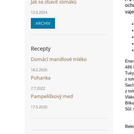
Jak se zbavit slimáků
ochu
vaj
12.6.2024
ARCHIV
Recepty
Domácí mandlové mléko
Ener
486 
18.2.2026
Tuky
Pohanka
z to
Sach
7.7.2022
z to
Pampeliškový med
Vlák
Bílk
17.5.2020
Sůl: 
Bale