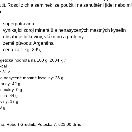
tit. Rosol z chia semínek lze použít i na zahuštění jídel nebo mí
ec.
superpotravina
vynikající zdroj minerálů a nenasycených mastných kyselin
obsahuje bílkoviny, vlákninu a proteiny
země původu: Argentina
cena za 1 kg: 295,-
getická hodnota na 100 g: 2034 kj /
kcal
: 31 g
ho nasycené mastné kyseliny: 28 g
aridy: 42 g
ho cukry: 0 g
nina: 34 g
oviny: 17 g
0 g
no: Robert Grudnik, Potocká 7, 623 00 Brno