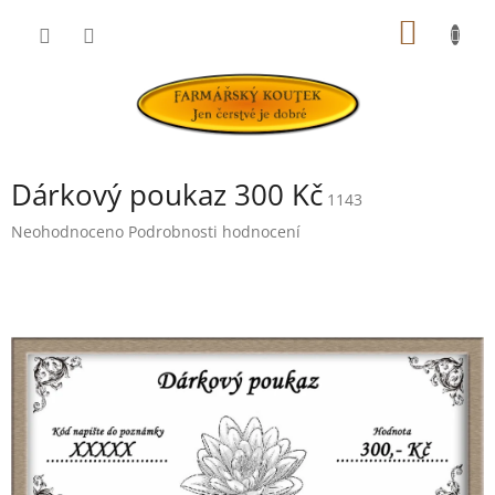
Přejít
NÁKUP
na
obsah
KOŠÍK
Dárkový poukaz 300 Kč
1143
Průměrné
Neohodnoceno
Podrobnosti hodnocení
hodnocení
produktu
je
0,0
z
5
hvězdiček.