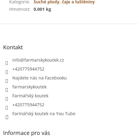
Kategorie
:
Suché plody, čaje a luštěniny
Hmotnost
:
0.001 kg
Z
á
p
a
Kontakt
t
í
info
@
farmarskykoutek.cz
+420775944752
Najdete nás na Facebooku
farmarskykoutek
Farmářský koutek
+420775944752
Farmářský koutek na You Tube
Informace pro vás