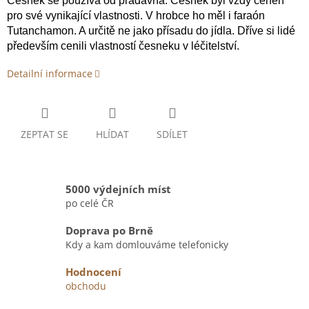
Česnek se používá od pradávna. Česnek byl vždy ceněn
pro své vynikající vlastnosti. V hrobce ho měl i faraón
Tutanchamon. A určitě ne jako přísadu do jídla. Dříve si lidé
především cenili vlastností česneku v léčitelství.
Detailní informace
ZEPTAT SE
HLÍDAT
SDÍLET
5000 výdejních míst
po celé ČR
Doprava po Brně
Kdy a kam domlouváme telefonicky
Hodnocení
obchodu