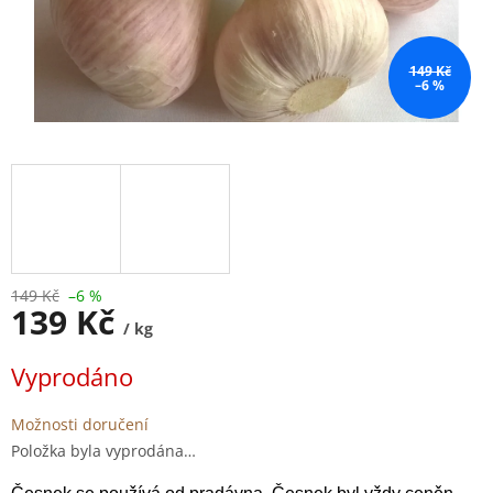
149 Kč
–6 %
149 Kč
–6 %
139 Kč
/ kg
Měrná
Vyprodáno
cena:
Možnosti doručení
Položka byla vyprodána…