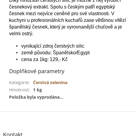
Díky množství čerstvých silic je možné z něj vyrobit i
česnekový extrakt. Spolu s českým patří egyptský
česnek mezi nejvíce ceněné pro své vlastnosti. V
kuchyni u profesionálních kuchařů zase většinou vítězí
španělský česnek, který je vyrovnanější chuťově a je
velmi ostrý.
vynikající zdroj čerstvých silic
země původu: Španělsko/Egypt
cena za 1kg: 129,- Kč
Doplňkové parametry
Kategorie
:
Čerstvá zelenina
Hmotnost
:
1 kg
Položka byla vyprodána…
Z
á
p
a
Kontakt