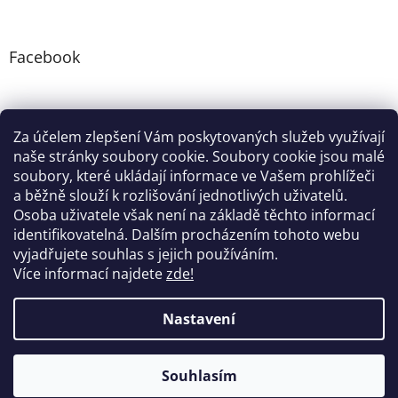
Facebook
Instagram
Za účelem zlepšení Vám poskytovaných služeb využívají
naše stránky soubory cookie. Soubory cookie jsou malé
soubory, které ukládají informace ve Vašem prohlížeči
Google nákupy
Zboží.cz
Heureka.cz
Pradelkogm
a běžně slouží k rozlišování jednotlivých uživatelů.
Osoba uživatele však není na základě těchto informací
identifikovatelná. Dalším procházením tohoto webu
vyjadřujete souhlas s jejich používáním.
Více informací najdete
zde!
Vytvořil Shoptet
Nastavení
Copyright 2026
Farmářský koutek
. Všechna práva
Souhlasím
vyhrazena.
Upravit nastavení cookies