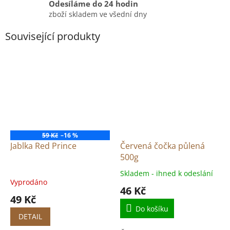
Odesíláme do 24 hodin
zboží skladem ve všední dny
Související produkty
59 Kč
–16 %
Jablka Red Prince
Červená čočka půlená
500g
Skladem - ihned k odeslání
Průměrné
Vyprodáno
hodnocení
46 Kč
produktu
49 Kč
je
Do košíku
5,0
DETAIL
z