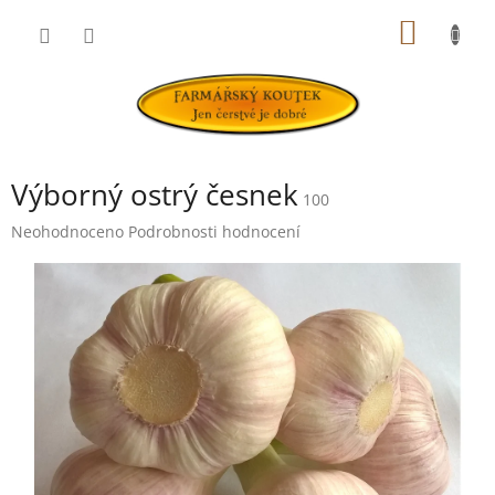
Přejít
NÁKUP
na
obsah
KOŠÍK
Výborný ostrý česnek
100
Průměrné
Neohodnoceno
Podrobnosti hodnocení
hodnocení
produktu
je
0,0
z
5
hvězdiček.