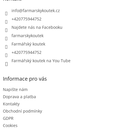
t
í
info
@
farmarskykoutek.cz
+420775944752
Najdete nás na Facebooku
farmarskykoutek
Farmářský koutek
+420775944752
Farmářský koutek na You Tube
Informace pro vás
Napište nám
Doprava a platba
Kontakty
Obchodní podmínky
GDPR
Cookies