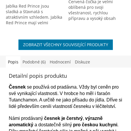
Červená čočka je velmi
5
Jablka Red Prince jsou
oblíbená pro svoji
hvězdiček.
sladká a šťavnatá s
všestranost, rychlou
atraktivním vzhledem. Jablka
přípravu a vysoký obsah
Red Prince mají velmi
vlákniny. Navíc nenadýmá a
dobrou skladovatelnost.
je proto vhodná i pro děti.
ZOBRAZIT VŠECHNY SOUVISEJÍCÍ PRODUKTY
Popis
Podobné (6)
Hodnocení
Diskuze
Detailní popis produktu
Česnek
se používá od pradávna. Vždy byl ceněn pro
své vynikající vlastnosti. V hrobce ho měl i faraón
Tutanchamon. A určitě ne jako přísadu do jídla. Dříve si
lidé především cenili vlastností česneku v léčitelství.
Námi prodávaný
česnek je čerstvý
,
výrazně
aromatický
a dostatečně silný
pro českou kuchyni
.