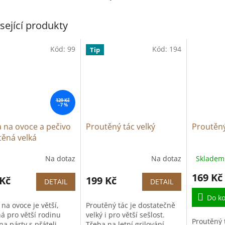
sející produkty
Kód:
99
Kód:
194
Tip
129 Kč
–7 %
 na ovoce a pečivo
Proutěný tác velký
Proutěný
těná velká
Na dotaz
Na dotaz
Skladem 
ěrné
Průměrné
cení
hodnocení
169 Kč
ktu
 Kč
produktu
199 Kč
DETAIL
DETAIL
je
5,0
Do ko
na ovoce je větší,
Proutěný tác je dostatečně
z
á pro větší rodinu
velký i pro větší sešlost.
5
Proutěný 
a párty s přáteli.
Třeba na letní grilování.