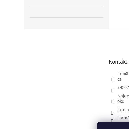
Z
á
p
a
t
Kontakt
í
info
@
cz
+4207
Najde
oku
farma
Farmá
+4207