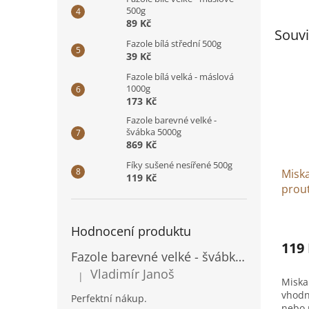
500g
89 Kč
Souvi
Fazole bílá střední 500g
39 Kč
Fazole bílá velká - máslová
1000g
173 Kč
Fazole barevné velké -
švábka 5000g
869 Kč
Fíky sušené nesířené 500g
Miska
119 Kč
prou
Prům
Hodnocení produktu
hodno
produ
119
Fazole barevné velké - švábka 500g
je
5,0
Vladimír Janoš
|
Hodnocení produktu je 5 z 5 hvězdiček.
Miska 
z
vhodn
5
Perfektní nákup.
nebo n