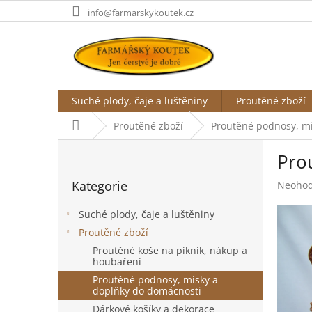
Přejít
info@farmarskykoutek.cz
na
obsah
Suché plody, čaje a luštěniny
Proutěné zboží
Domů
Proutěné zboží
Proutěné podnosy, mi
P
Pro
o
Přeskočit
s
Kategorie
Průměr
Neoho
kategorie
t
hodnoc
r
produk
Suché plody, čaje a luštěniny
a
je
Proutěné zboží
n
0,0
Proutěné koše na piknik, nákup a
z
n
houbaření
5
í
hvězdič
Proutěné podnosy, misky a
p
doplňky do domácnosti
a
Dárkové košíky a dekorace