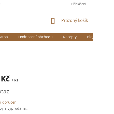
DNÍ PODMÍNKY
GDPR
COOKIES
Přihlášení
NÁKUPNÍ
Prázdný košík
KOŠÍK
latba
Hodnocení obchodu
Recepty
Blog
 Kč
/ ks
otaz
i doručení
 byla vyprodána…