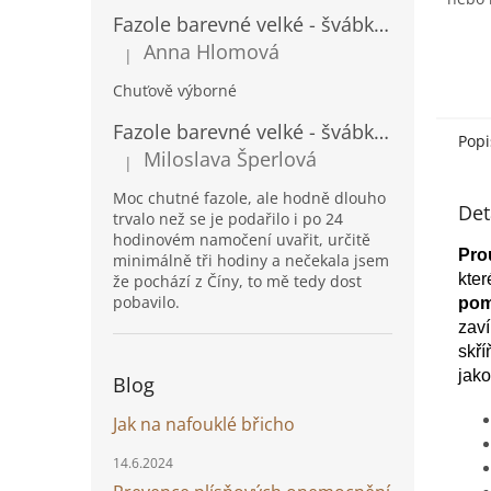
hvězd
Fazole barevné velké - švábka 500g
Anna Hlomová
|
Hodnocení produktu je 5 z 5 hvězdiček.
Chuťově výborné
Fazole barevné velké - švábka 1kg
Popi
Miloslava Šperlová
|
Hodnocení produktu je 5 z 5 hvězdiček.
Moc chutné fazole, ale hodně dlouho
Det
trvalo než se je podařilo i po 24
hodinovém namočení uvařit, určitě
Pro
minimálně tři hodiny a nečekala jsem
kter
že pochází z Číny, to mě tedy dost
pobavilo.
pom
zaví
skří
jako
Blog
Jak na nafouklé břicho
14.6.2024