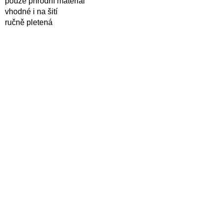
pouze přírodní materiál
vhodné i na šití
ručně pletená