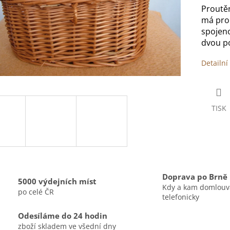
Proutěn
má prou
spojeno
dvou po
Detailní
TISK
Doprava po Brně
5000 výdejních míst
Kdy a kam domlou
po celé ČR
telefonicky
Odesíláme do 24 hodin
zboží skladem ve všední dny