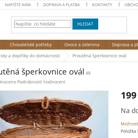
NAPIŠTE NÁM
DOPRAVA A PLATBA
KONTAKTY
OBCHO
HLEDAT
Chovatelské potřeby
Ovoce a zelenina
Doprava a p
sky a doplňky do domácnosti
Proutěná šperkovnice ovál
utěná šperkovnice ovál
48
né
dnoceno
Podrobnosti hodnocení
ení
199
tu
Měrná
Na d
cena:
ek.
Možnost
Položka