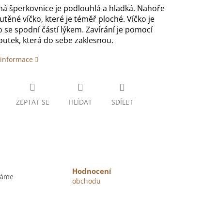
á šperkovnice je podlouhlá a hladká. Nahoře
těné víčko, které je téměř ploché. Víčko je
 se spodní částí lýkem. Zavírání je pomocí
utek, která do sebe zaklesnou.
 informace
ZEPTAT SE
HLÍDAT
SDÍLET
Hodnocení
váme
obchodu