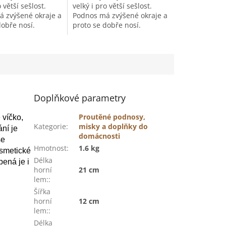
hvězdiček.
 větší sešlost.
velký i pro větší sešlost.
 zvýšené okraje a
Podnos má zvýšené okraje a
dobře nosí.
proto se dobře nosí.
Doplňkové parametry
Proutěné podnosy,
 víčko,
Kategorie
:
misky a doplňky do
ání je
domácnosti
se
Hmotnost
:
1.6 kg
osmetické
Délka
bená je i
horní
21 cm
lem:
:
Šířka
horní
12 cm
lem:
:
Délka