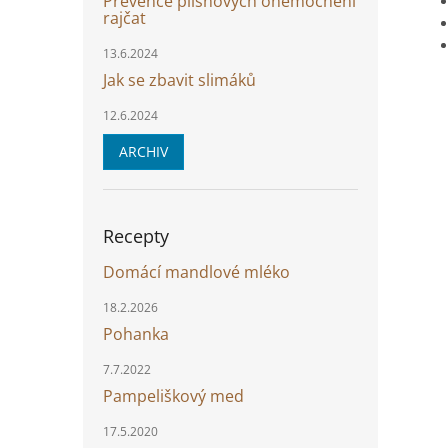
Prevence plísňových onemocnění
rajčat
13.6.2024
Jak se zbavit slimáků
12.6.2024
ARCHIV
Recepty
Domácí mandlové mléko
18.2.2026
Pohanka
7.7.2022
Pampeliškový med
17.5.2020