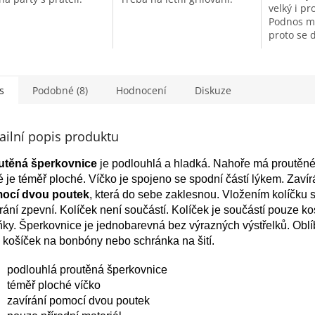
iček.
hvězdiček.
velký i pro
Podnos má
proto se 
s
Podobné (8)
Hodnocení
Diskuze
ailní popis produktu
utěná šperkovnice
je podlouhlá a hladká. Nahoře má proutěné
é je téměř ploché. Víčko je spojeno se spodní částí lýkem. Zavír
ocí dvou poutek
, která do sebe zaklesnou. Vložením kolíčku 
rání zpevní. Kolíček není součástí. Kolíček je součástí pouze k
ňky. Šperkovnice je jednobarevná bez výrazných výstřelků. Oblí
 košíček na bonbóny nebo schránka na šití.
podlouhlá proutěná šperkovnice
téměř ploché víčko
zavírání pomocí dvou poutek