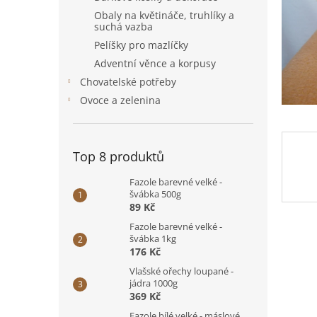
n
Obaly na květináče, truhlíky a
e
suchá vazba
l
Pelíšky pro mazlíčky
Adventní věnce a korpusy
Chovatelské potřeby
Ovoce a zelenina
Top 8 produktů
Fazole barevné velké -
švábka 500g
89 Kč
Fazole barevné velké -
švábka 1kg
176 Kč
Vlašské ořechy loupané -
jádra 1000g
369 Kč
Fazole bílé velké - máslové