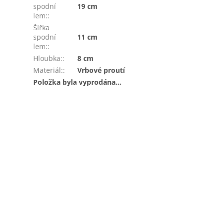
spodní
19 cm
lem:
:
Šířka
spodní
11 cm
lem:
:
Hloubka:
:
8 cm
Materiál:
:
Vrbové proutí
Položka byla vyprodána…