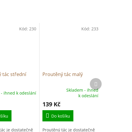
Kód:
230
Kód:
233
 tác střední
Proutěný tác malý
Další
produkt
Skladem - ihned
- ihned k odeslání
Průměrné
k odeslání
hodnocení
139 Kč
produktu
je
šíku
5,0
Do košíku
z
5
tác je dostatečně
Proutěný tác je dostatečně