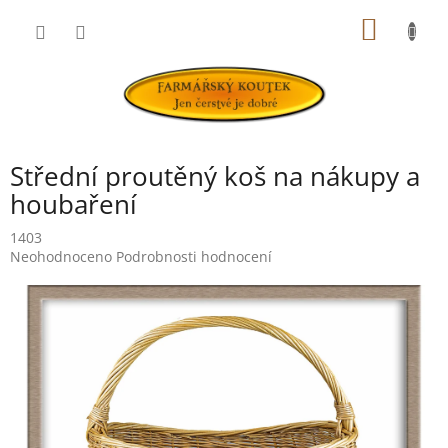
Přejít
NÁKUP
na
obsah
KOŠÍK
Střední proutěný koš na nákupy a
houbaření
1403
Průměrné
Neohodnoceno
Podrobnosti hodnocení
hodnocení
produktu
je
0,0
z
5
hvězdiček.