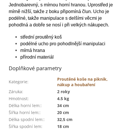
Jednobarevný, s mírnou horní hranou. Uprostřed je
mírně nižší, takže z boku připomíná člun. Ucho je
podélné, takže manipulace s delšími věcmi je
pohodlná a dobře se nosí i při velkých nákupech.
střední proutěný koš
podélné ucho pro pohodlnější manipulaci
mírná hrana
přírodní materiál
Doplňkové parametry
Proutěné koše na piknik,
Kategorie
:
nákup a houbaření
Záruka
:
2 roky
Hmotnost
:
4.5 kg
Délka horní lem:
:
34 cm
Šířka horní lem:
:
20 cm
Délka spodní lem:
:
32,5 cm
Šířka spodní lem
:
18 cm