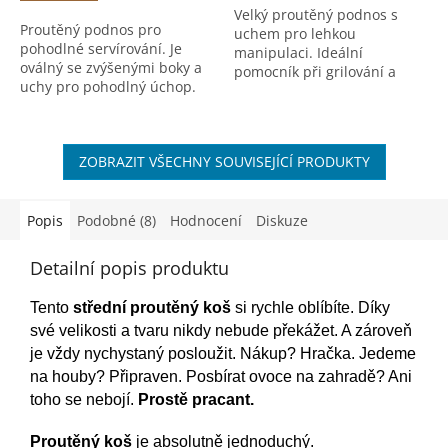
Velký proutěný podnos s
5
Proutěný podnos pro
uchem pro lehkou
hvězdiček.
pohodlné servírování. Je
manipulaci. Ideální
oválný se zvýšenými boky a
pomocník při grilování a
uchy pro pohodlný úchop.
zahradní párty.
ZOBRAZIT VŠECHNY SOUVISEJÍCÍ PRODUKTY
Popis
Podobné (8)
Hodnocení
Diskuze
Detailní popis produktu
Tento
střední proutěný koš
si rychle oblíbíte. Díky
své velikosti a tvaru nikdy nebude překážet. A zároveň
je vždy nychystaný posloužit. Nákup? Hračka. Jedeme
na houby? Připraven. Posbírat ovoce na zahradě? Ani
toho se nebojí.
Prostě pracant.
Proutěný koš
je absolutně jednoduchý.