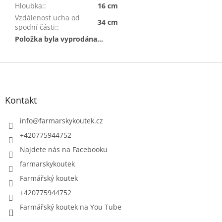
Hloubka:
:
16 cm
Vzdálenost ucha od
34 cm
spodní části:
:
Položka byla vyprodána…
Z
á
p
a
Kontakt
t
í
info
@
farmarskykoutek.cz
+420775944752
Najdete nás na Facebooku
farmarskykoutek
Farmářský koutek
+420775944752
Farmářský koutek na You Tube