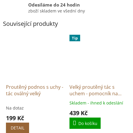
Odesíláme do 24 hodin
zboží skladem ve všední dny
Související produkty
Tip
Proutěný podnos s uchy -
Velký proutěný tác s
tác oválný velký
uchem - pomocník na
grilování
Skladem - ihned k odeslání
Průměrné
Na dotaz
hodnocení
439 Kč
produktu
199 Kč
je
Do košíku
5,0
DETAIL
z