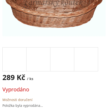
289 Kč
/ ks
Měrná
Vyprodáno
cena:
Možnosti doručení
Položka byla vyprodána…