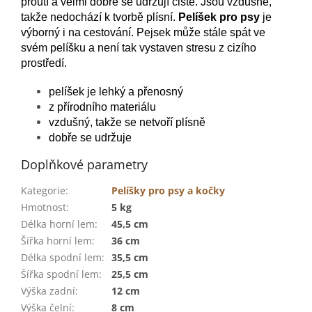
proutí a velmi dobře se udržují čisté. Jsou vzdušné,
takže nedochází k tvorbě plísní.
Pelíšek pro psy
je
výborný i na cestování. Pejsek může stále spát ve
svém pelíšku a není tak vystaven stresu z cizího
prostředí.
pelíšek je lehký a přenosný
z přírodního materiálu
vzdušný, takže se netvoří plísně
dobře se udržuje
Doplňkové parametry
Kategorie
:
Pelíšky pro psy a kočky
Hmotnost
:
5 kg
Délka horní lem
:
45,5 cm
Šířka horní lem
:
36 cm
Délka spodní lem
:
35,5 cm
Šířka spodní lem
:
25,5 cm
Výška zadní
:
12 cm
Výška čelní
:
8 cm