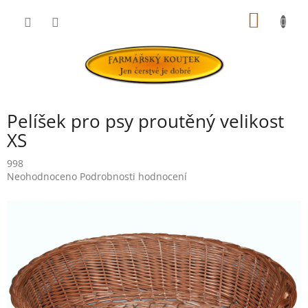
Přejít
NÁKUP
na
obsah
KOŠÍK
Pelíšek pro psy proutěný velikost
XS
998
Průměrné
Neohodnoceno
Podrobnosti hodnocení
hodnocení
produktu
je
0,0
z
5
hvězdiček.