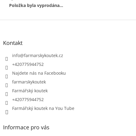
Položka byla vyprodána…
Z
á
p
a
Kontakt
t
í
info
@
farmarskykoutek.cz
+420775944752
Najdete nás na Facebooku
farmarskykoutek
Farmářský koutek
+420775944752
Farmářský koutek na You Tube
Informace pro vás