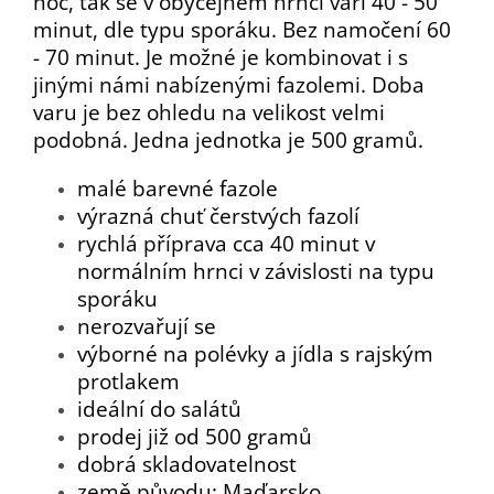
noc, tak se v obyčejném hrnci vaří 40 - 50
minut, dle typu sporáku. Bez namočení 60
- 70 minut. Je možné je kombinovat i s
jinými námi nabízenými fazolemi. Doba
varu je bez ohledu na velikost velmi
podobná. Jedna jednotka je 500 gramů.
malé barevné fazole
výrazná chuť čerstvých fazolí
rychlá příprava cca 40 minut v
normálním hrnci v závislosti na typu
sporáku
nerozvařují se
výborné na polévky a jídla s rajským
protlakem
ideální do salátů
prodej již od 500 gramů
dobrá skladovatelnost
země původu: Maďarsko