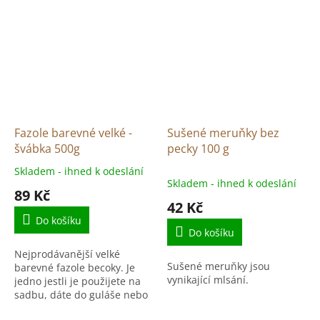
Fazole barevné velké -
Sušené meruňky bez
švábka 500g
pecky 100 g
Skladem - ihned k odeslání
Průměrné
Skladem - ihned k odeslání
hodnocení
89 Kč
produktu
42 Kč
je
Do košíku
4,9
Do košíku
z
Nejprodávanější velké
5
Sušené meruňky jsou
barevné fazole becoky. Je
hvězdiček.
vynikající mlsání.
jedno jestli je použijete na
sadbu, dáte do guláše nebo
do polévky. Výsledek je vždy