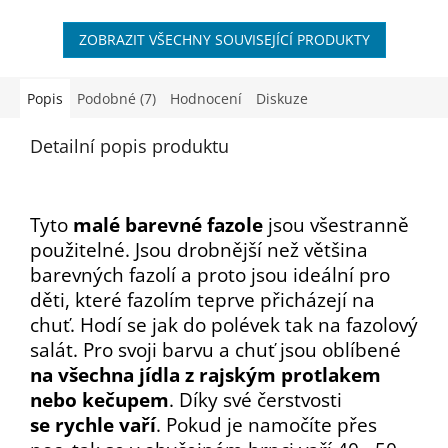
perfektní. Proto jsou mezi...
ZOBRAZIT VŠECHNY SOUVISEJÍCÍ PRODUKTY
Popis
Podobné (7)
Hodnocení
Diskuze
Detailní popis produktu
Tyto
malé barevné fazole
jsou všestranně
použitelné. Jsou drobnější než většina
barevných fazolí a proto jsou ideální pro
děti, které fazolím teprve přicházejí na
chuť. Hodí se jak do polévek tak na fazolový
salát. Pro svoji barvu a chuť jsou oblíbené
na všechna jídla z rajským protlakem
nebo kečupem
. Díky své čerstvosti
se rychle vaří
. Pokud je namočíte přes