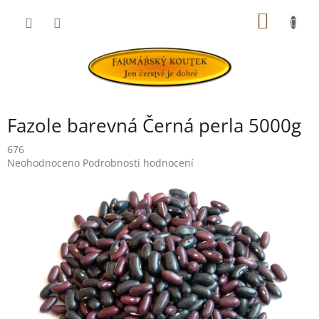
Přejít
NÁKUP
na
obsah
KOŠÍK
Fazole barevná Černá perla 5000g
676
Průměrné
Neohodnoceno
Podrobnosti hodnocení
hodnocení
produktu
je
0,0
z
5
hvězdiček.