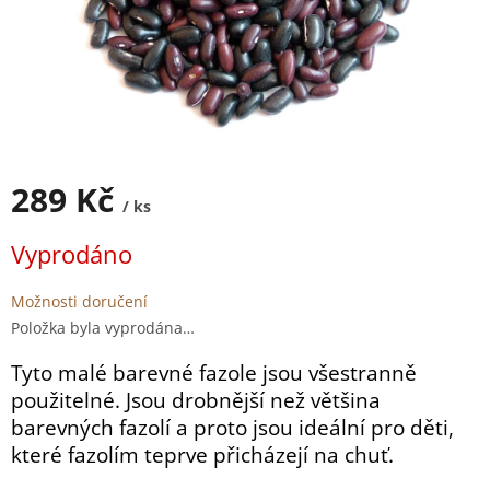
289 Kč
/ ks
Měrná
Vyprodáno
cena:
Možnosti doručení
Položka byla vyprodána…
Tyto malé barevné fazole jsou všestranně
použitelné. Jsou drobnější než většina
barevných fazolí a proto jsou ideální pro děti,
které fazolím teprve přicházejí na chuť.