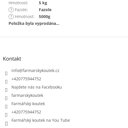
Hmotnost
:
5 kg
?
Fazole
:
Fazole
?
Hmotnost
:
5000g
Položka byla vyprodána…
Z
á
p
a
Kontakt
t
í
info
@
farmarskykoutek.cz
+420775944752
Najdete nás na Facebooku
farmarskykoutek
Farmářský koutek
+420775944752
Farmářský koutek na You Tube