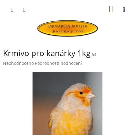
Přejít
NÁKUP
na
obsah
KOŠÍK
Krmivo pro kanárky 1kg
64
Průměrné
Neohodnoceno
Podrobnosti hodnocení
hodnocení
produktu
je
0,0
z
5
hvězdiček.