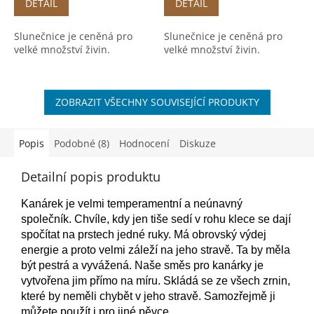
DETAIL
DETAIL
Slunečnice je ceněná pro
Slunečnice je ceněná pro
velké množství živin.
velké množství živin.
ZOBRAZIT VŠECHNY SOUVISEJÍCÍ PRODUKTY
Popis
Podobné (8)
Hodnocení
Diskuze
Detailní popis produktu
Kanárek je velmi temperamentní a neúnavný
společník. Chvíle, kdy jen tiše sedí v rohu klece se dají
spočítat na prstech jedné ruky. Má obrovský výdej
energie a proto velmi záleží na jeho stravě. Ta by měla
být pestrá a vyvážená. Naše směs pro kanárky je
vytvořena jim přímo na míru. Skládá se ze všech zrnin,
které by neměli chybět v jeho stravě. Samozřejmě ji
můžete použít i pro jiné pěvce.