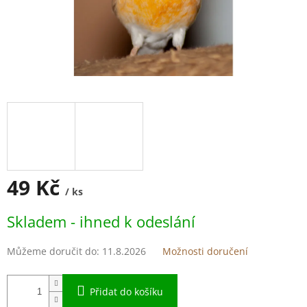
49 Kč
/ ks
Měrná
Skladem - ihned k odeslání
cena:
Můžeme doručit do:
11.8.2026
Možnosti doručení
Přidat do košíku