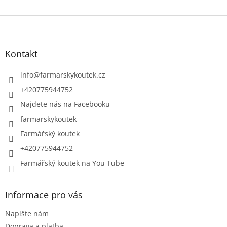
Z
á
p
a
Kontakt
t
í
info
@
farmarskykoutek.cz
+420775944752
Najdete nás na Facebooku
farmarskykoutek
Farmářský koutek
+420775944752
Farmářský koutek na You Tube
Informace pro vás
Napište nám
Doprava a platba