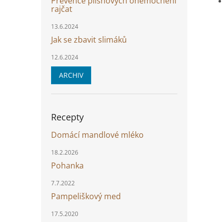
Prevence plísňových onemocnění
rajčat
13.6.2024
Jak se zbavit slimáků
12.6.2024
ARCHIV
Recepty
Domácí mandlové mléko
18.2.2026
Pohanka
7.7.2022
Pampeliškový med
17.5.2020