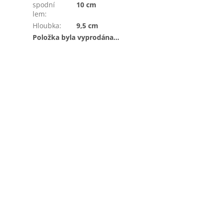
spodní
10 cm
lem
:
Hloubka
:
9,5 cm
Položka byla vyprodána…