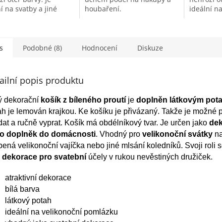
í na svatby a jiné
houbaření.
ideální na
stní příležitosti.
slavnostní
s
Podobné (8)
Hodnocení
Diskuze
ailní popis produktu
ý dekorační
košík z bíleného proutí
je
doplněn látkovým pot
h je lemován krajkou. Ke košíku je přivázaný. Takže je možné 
at a ručně vyprat. Košík má obdélníkový tvar. Je určen jako
de
o doplněk do domácnosti
. Vhodný pro
velikonoční svátky
n
ená velikonoční vajíčka nebo jiné mlsání koledníků. Svoji roli s
o
dekorace pro svatební
účely v rukou nevěstiných družiček.
atraktivní dekorace
bílá barva
látkový potah
ideální na velikonoční pomlázku