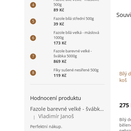
500g
89 Kč
Souvi
Fazole bílá střední 500g
39 Kč
Fazole bílá velká - máslová
1000g
173 Kč
Fazole barevné velké -
švábka 5000g
869 Kč
Fíky sušené nesířené 500g
Bílý 
119 Kč
koš
Hodnocení produktu
275
Fazole barevné velké - švábka 500g
Vladimír Janoš
|
Hodnocení produktu je 5 z 5 hvězdiček.
Bílý d
bělen
Perfektní nákup.
nehroz