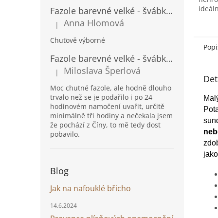
ideáln
Fazole barevné velké - švábka 500g
slavno
Anna Hlomová
|
Hodnocení produktu je 5 z 5 hvězdiček.
Chuťově výborné
Popi
Fazole barevné velké - švábka 1kg
Miloslava Šperlová
|
Hodnocení produktu je 5 z 5 hvězdiček.
Det
Moc chutné fazole, ale hodně dlouho
trvalo než se je podařilo i po 24
Mal
hodinovém namočení uvařit, určitě
Pota
minimálně tři hodiny a nečekala jsem
sund
že pochází z Číny, to mě tedy dost
neb
pobavilo.
zdob
jak
Blog
Jak na nafouklé břicho
14.6.2024