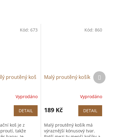
Kód:
673
Kód:
860
Další
ílý proutěný koš
Malý proutěný košík
produkt
Vyprodáno
Vyprodáno
Průměrné
hodnocení
produktu
189 Kč
DETAIL
DETAIL
je
5,0
ační koš je z
Malý proutěný košík má
z
proutí, takže
výraznější kónusový tvar.
5
ěr barvy. Je
Patří mezi ty menší košíky a