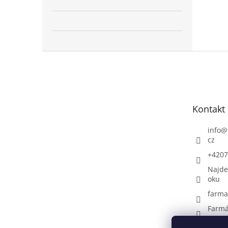
Z
á
p
a
t
Kontakt
í
info
@
cz
+4207
Najde
oku
farma
Farmá
+4207