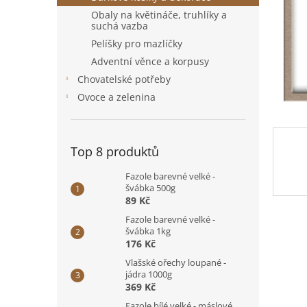
n
Obaly na květináče, truhlíky a
e
suchá vazba
l
Pelíšky pro mazlíčky
Adventní věnce a korpusy
Chovatelské potřeby
Ovoce a zelenina
Top 8 produktů
Fazole barevné velké -
švábka 500g
89 Kč
Fazole barevné velké -
švábka 1kg
176 Kč
Vlašské ořechy loupané -
jádra 1000g
369 Kč
Fazole bílé velké - máslové