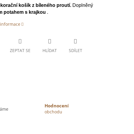
korační
košík z bíleného proutí.
Doplněný
ím potahem s krajkou
.
 informace
ZEPTAT SE
HLÍDAT
SDÍLET
Hodnocení
váme
obchodu