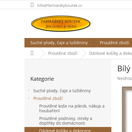
Přejít
info@farmarskykoutek.cz
na
obsah
Suché plody, čaje a luštěniny
Proutěné zboží
Domů
Proutěné zboží
Dárkové košíky a dek
P
Bíl
o
Přeskočit
s
Kategorie
Průměr
Neoho
kategorie
t
hodnoc
r
produk
Suché plody, čaje a luštěniny
a
je
Proutěné zboží
n
0,0
Proutěné koše na piknik, nákup a
z
n
houbaření
5
í
hvězdič
Proutěné podnosy, misky a
p
doplňky do domácnosti
a
Dárkové košíky a dekorace