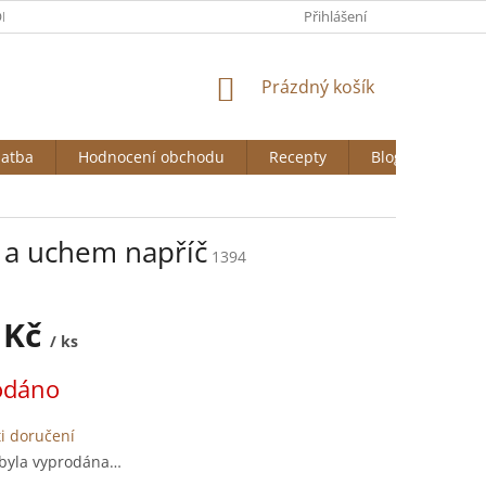
DNÍ PODMÍNKY
GDPR
COOKIES
Přihlášení
NÁKUPNÍ
Prázdný košík
KOŠÍK
latba
Hodnocení obchodu
Recepty
Blog
 a uchem napříč
1394
 Kč
/ ks
odáno
i doručení
 byla vyprodána…