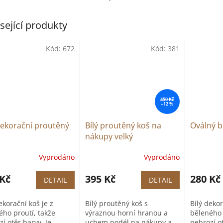
sející produkty
Kód:
672
Kód:
381
450 Kč
–12 %
dekorační proutěný
Bílý proutěný koš na
Oválný b
nákupy velký
Vyprodáno
Vyprodáno
 Kč
395 Kč
280 Kč
DETAIL
DETAIL
ekorační koš je z
Bílý proutěný koš s
Bílý dekor
ého proutí, takže
výraznou horní hranou a
běleného 
í otěr barvy. Je
uchem podél na nákupy a
nehrozí ot