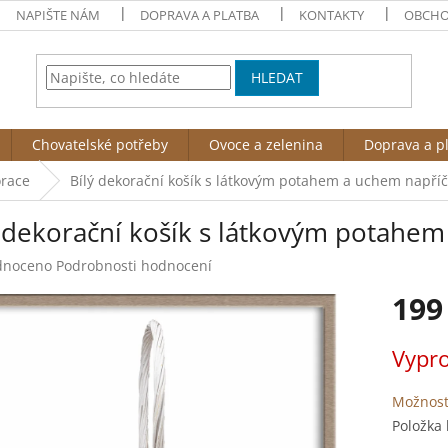
NAPIŠTE NÁM
DOPRAVA A PLATBA
KONTAKTY
OBCHO
HLEDAT
Chovatelské potřeby
Ovoce a zelenina
Doprava a p
orace
Bílý dekorační košík s látkovým potahem a uchem napříč
ý dekorační košík s látkovým potahem
né
dnoceno
Podrobnosti hodnocení
ení
199
tu
Měrná
Vypr
cena:
ek.
Možnost
Položka