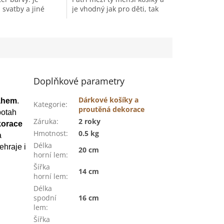
hvězdiček.
 svatby a jiné
je vhodný jak pro děti, tak
 příležitosti.
na suchou vazbu pro
květiny nebo třeba na stůl
na dochucovadla. Je...
Doplňkové parametry
Dárkové košíky a
ahem
.
Kategorie
:
proutěná dekorace
potah
Záruka
:
2 roky
korace
Hmotnost
:
0.5 kg
a
Délka
ehraje i
20 cm
horní lem
:
Šířka
14 cm
horní lem
:
Délka
spodní
16 cm
lem
:
Šířka