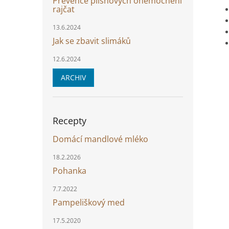
Prevence plísňových onemocnění
rajčat
13.6.2024
Jak se zbavit slimáků
12.6.2024
ARCHIV
Recepty
Domácí mandlové mléko
18.2.2026
Pohanka
7.7.2022
Pampeliškový med
17.5.2020