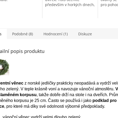
hvězdiček.
především v horkých dnech,
pro pohod
kdy budete mít obsah skrytý
před přímým slunečním
svitem.
s
Podobné (8)
Hodnocení (1)
Diskuze
ailní popis produktu
entní věnec
z norské jedličky prakticky neopadává a vydrží ve
ho zelený. V teple krásně voní a navozuje vánoční atmosféru.
V
slaměném korpusu
, takže dobře drží na stole i na dveřích. Prů
ěného korpusu je 25 cm. Často se používá i jako
podklad pro 
ce
, pro které má díky své odolnosti výborné předpoklady.
vánoční věnec vydrží velmi dlouho zelený