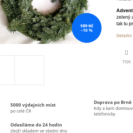
Advent
zelený 
tak tu 
189 Kč
–10 %
Detailní
TISK
Doprava po Brně
5000 výdejních míst
Kdy a kam domlou
po celé ČR
telefonicky
Odesíláme do 24 hodin
zboží skladem ve všední dny