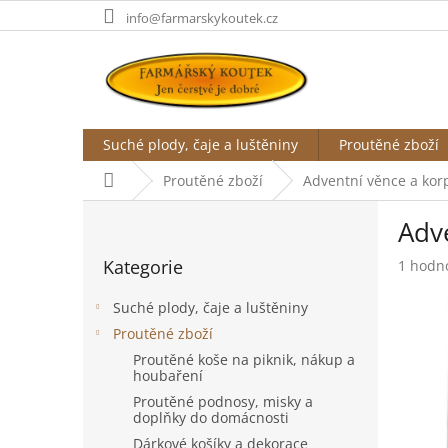
Přejít
info@farmarskykoutek.cz
na
obsah
Suché plody, čaje a luštěniny
Proutěné zboží
Domů
Proutěné zboží
Adventní věnce a kor
P
Adv
o
Přeskočit
s
Kategorie
Průměr
1 hodn
kategorie
t
hodnoc
r
produk
Suché plody, čaje a luštěniny
a
je
Proutěné zboží
n
5,0
Proutěné koše na piknik, nákup a
z
n
houbaření
5
í
hvězdič
Proutěné podnosy, misky a
p
doplňky do domácnosti
a
Dárkové košíky a dekorace