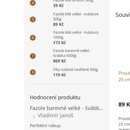
Fazole bílá střední 500g
39 Kč
Souvi
Fazole bílé velké - máslové
500g
89 Kč
Fazole bílá velká - máslová
1000g
173 Kč
Fazole barevné velké -
švábka 5000g
869 Kč
Fíky sušené nesířené 500g
Prou
119 Kč
25 c
Hodnocení produktu
89 K
Fazole barevné velké - švábka 500g
Vladimír Janoš
|
Hodnocení produktu je 5 z 5 hvězdiček.
Prout
25 cm
Perfektní nákup.
mater