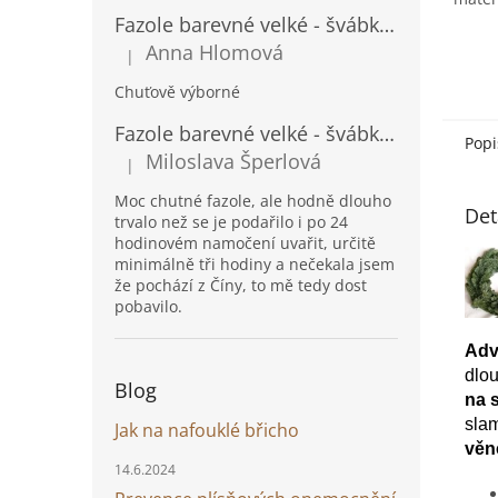
Fazole barevné velké - švábka 500g
Anna Hlomová
|
Hodnocení produktu je 5 z 5 hvězdiček.
Chuťově výborné
Fazole barevné velké - švábka 1kg
Popi
Miloslava Šperlová
|
Hodnocení produktu je 5 z 5 hvězdiček.
Moc chutné fazole, ale hodně dlouho
Det
trvalo než se je podařilo i po 24
hodinovém namočení uvařit, určitě
minimálně tři hodiny a nečekala jsem
že pochází z Číny, to mě tedy dost
pobavilo.
Adv
dlou
Blog
na 
slam
Jak na nafouklé břicho
věn
14.6.2024