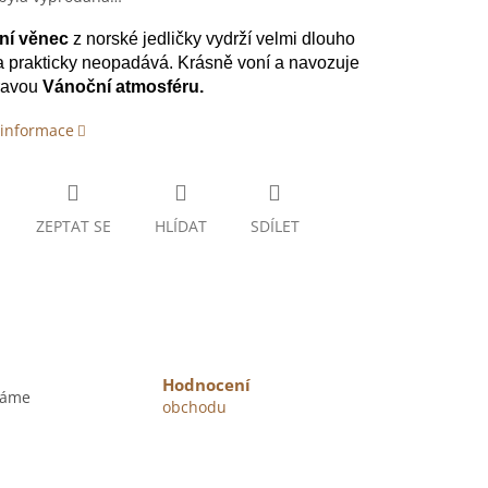
ní věnec
z norské jedličky vydrží velmi dlouho
a prakticky neopadává. Krásně voní a navozuje
pravou
Vánoční atmosféru.
 informace
ZEPTAT SE
HLÍDAT
SDÍLET
Hodnocení
váme
obchodu