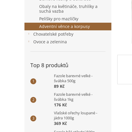
n
Obaly na květináče, truhlíky a
e
suchá vazba
l
Pelíšky pro mazlíčky
Adventní věnce a korpusy
Chovatelské potřeby
Ovoce a zelenina
Top 8 produktů
Fazole barevné velké -
švábka 500g
89 Kč
Fazole barevné velké -
švábka 1kg
176 Kč
Vlašské ořechy loupané -
jádra 1000g
369 Kč