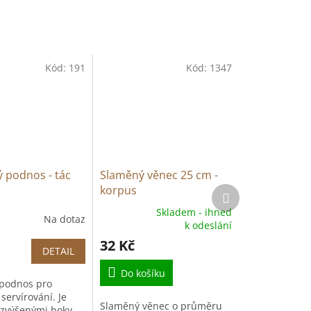
Kód:
191
Kód:
1347
 podnos - tác
Slaměný věnec 25 cm -
korpus
Další
produkt
Skladem - ihned
Na dotaz
Průměrné
k odeslání
hodnocení
32 Kč
produktu
DETAIL
je
5,0
Do košíku
 podnos pro
z
servírování. Je
5
Slaměný věnec o průměru
 zvýšenými boky