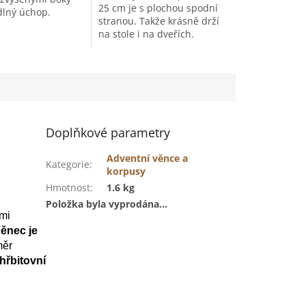
hvězdiček.
25 cm je s plochou spodní
lný úchop.
stranou. Takže krásně drží
na stole i na dveřích.
Ideální základ pro
aranžování a výrobu
dekorací.
Doplňkové parametry
Adventní věnce a
Kategorie
:
korpusy
Hmotnost
:
1.6 kg
Položka byla vyprodána…
lmi
ěnec je
měr
hřbitovní