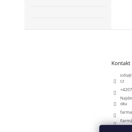
Z
á
p
a
t
Kontakt
í
info
@
cz
+4207
Najde
oku
farma
Farmá
+4207