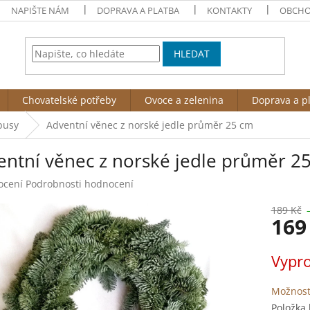
NAPIŠTE NÁM
DOPRAVA A PLATBA
KONTAKTY
OBCHO
HLEDAT
Chovatelské potřeby
Ovoce a zelenina
Doprava a p
pusy
Adventní věnec z norské jedle průměr 25 cm
entní věnec z norské jedle průměr 2
né
ocení
Podrobnosti hodnocení
ení
tu
189 Kč
169
Měrná
Vypr
cena:
ek.
Možnost
Položka