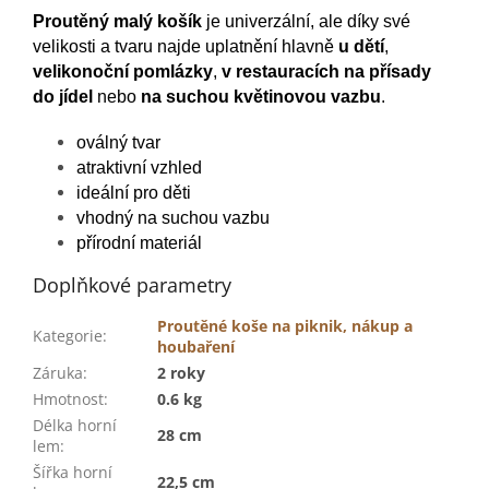
Proutěný malý košík
je univerzální, ale díky své
velikosti a tvaru najde uplatnění hlavně
u dětí
,
velikonoční pomlázky
,
v restauracích na přísady
do jídel
nebo
na suchou květinovou vazbu
.
oválný tvar
atraktivní vzhled
ideální pro děti
vhodný na suchou vazbu
přírodní materiál
Doplňkové parametry
Proutěné koše na piknik, nákup a
Kategorie
:
houbaření
Záruka
:
2 roky
Hmotnost
:
0.6 kg
Délka horní
28 cm
lem
:
Šířka horní
22,5 cm