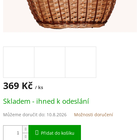
369 Kč
/ ks
Měrná
Skladem - ihned k odeslání
cena:
Můžeme doručit do:
10.8.2026
Možnosti doručení
Přidat do košíku