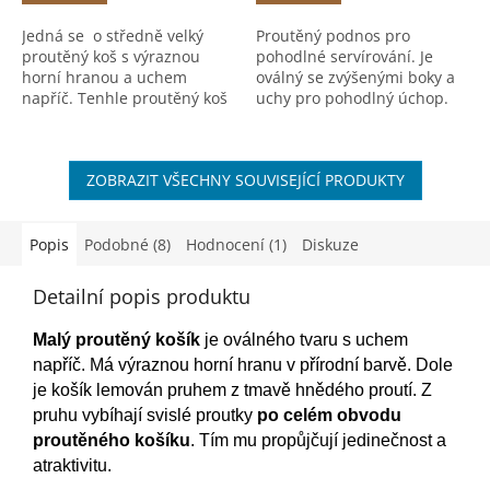
Jedná se o středně velký
Proutěný podnos pro
proutěný koš s výraznou
pohodlné servírování. Je
horní hranou a uchem
oválný se zvýšenými boky a
napříč. Tenhle proutěný koš
uchy pro pohodlný úchop.
s uchem napříč je velmi
výrazný a nepřehlédnutelný.
ZOBRAZIT VŠECHNY SOUVISEJÍCÍ PRODUKTY
Popis
Podobné (8)
Hodnocení (1)
Diskuze
Detailní popis produktu
Malý proutěný košík
je oválného tvaru s uchem
napříč. Má výraznou horní hranu v přírodní barvě. Dole
je košík lemován pruhem z tmavě hnědého proutí. Z
pruhu vybíhají svislé proutky
po celém obvodu
proutěného košíku
. Tím mu propůjčují jedinečnost a
atraktivitu.