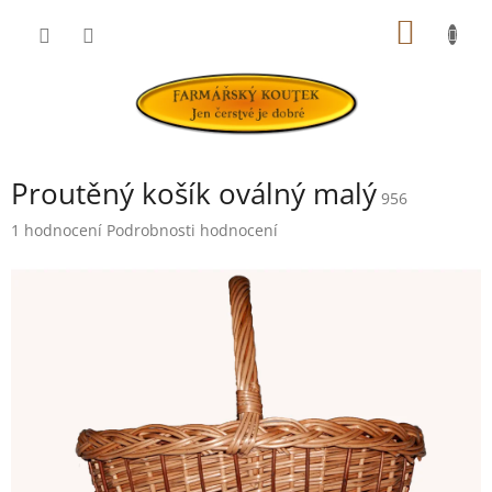
Přejít
NÁKUP
na
obsah
KOŠÍK
Proutěný košík oválný malý
956
Průměrné
1 hodnocení
Podrobnosti hodnocení
hodnocení
produktu
je
5,0
z
5
hvězdiček.