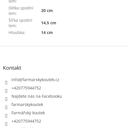
lem
:
Délka spodní
20 cm
lem
:
Šířka spodní
14,5 cm
lem
:
Hloubka
:
14 cm
Z
á
p
a
Kontakt
t
í
info
@
farmarskykoutek.cz
+420775944752
Najdete nás na Facebooku
farmarskykoutek
Farmářský koutek
+420775944752